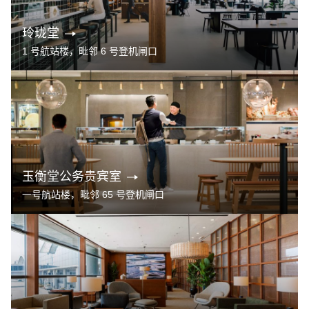
玲珑堂
1 号航站楼，毗邻 6 号登机闸口
玉衡堂公务贵宾室
一号航站楼，毗邻 65 号登机闸口