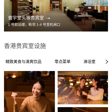
寰宇堂头等贵宾室
1 号航站楼，毗邻 1-4 号登机闸口
香港贵宾室设施
精致美食与清爽饮品
零点菜单
淋浴室