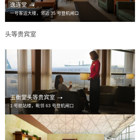
逸连堂
一号客运大楼，邻近 35 号登机闸口
头等贵宾室
玉衡堂头等贵宾室
1 号航站楼，毗邻 63 号登机闸口