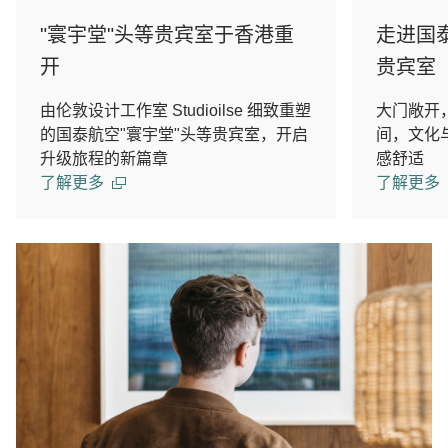
"寰宇堂"头等贵宾室于香港重
走进国
开
贵宾室
由伦敦设计工作室 Studioilse 细致重塑
大门敞开
的国泰航空"寰宇堂"头等贵宾室，开启
间，文化
升级旅程的新篇章
感舒适
了解更多
了解更多