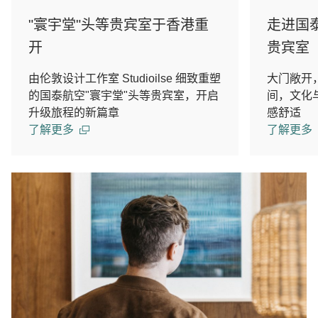
"寰宇堂"头等贵宾室于香港重
走进国
开
贵宾室
由伦敦设计工作室 Studioilse 细致重塑
大门敞开
的国泰航空"寰宇堂"头等贵宾室，开启
间，文化
升级旅程的新篇章
感舒适
了解更多
了解更多