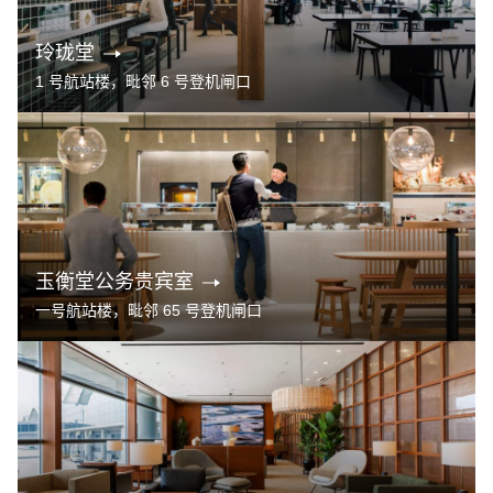
玲珑堂
1 号航站楼，毗邻 6 号登机闸口
玉衡堂公务贵宾室
一号航站楼，毗邻 65 号登机闸口