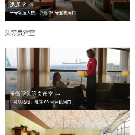
逸连堂
一号客运大楼，邻近 35 号登机闸口
头等贵宾室
玉衡堂头等贵宾室
1 号航站楼，毗邻 63 号登机闸口