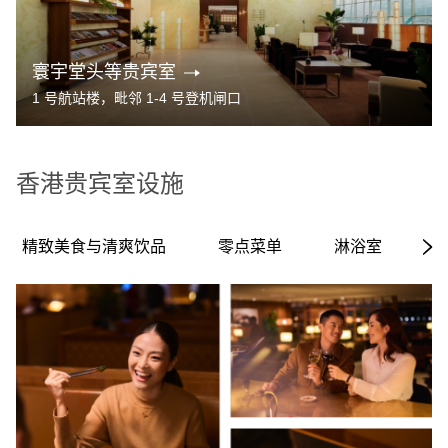
寰宇堂头等贵宾室
1 号航站楼，毗邻 1-4 号登机闸口
香港贵宾室设施
精致美食与清爽饮品
零点菜单
淋浴室