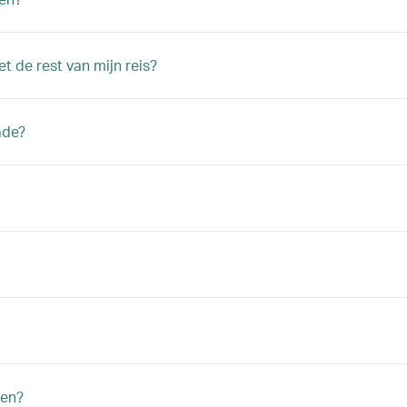
t de rest van mijn reis?
ade?
gen?