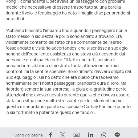
Kong, il comandante Obet aveva un passeggero con problemi
medici che necessitava di essere trasportato su una barella
durante il volo, e l’equipaggio ha dato il meglio di sé per prendersi
cura di lui.
“Abbiamo bloccato l’imbarco fino a quando il passeggero non è
stato messo in sicurezza, e poi io sono andato a trovarlo. Era
visibilmente contento del fatto che il comandante dell’aereo
fosse andato a visitarlo accertandosi che si sentisse a suo agio,
nonché dell’eccellente assistenza che stava già ricevendo dal
personale di cabina. Ha detto: “Il fatto che tutti, persino il
comandante, abbiano dimostrato tanta attenzione nei miei
confronti mi fa sentire speciale. Sono rimasto davvero colpito dal
Suo equipaggio”. Gli ho detto che era quello che facevamo
normalmente per i nostri passeggeri, prenderci cura di loro. Ma
ricorderò sempre la sua sorpresa, la gioia e la gratitudine per le
attenzioni che aveva ricevuto durante quella che doveva essere
stata una situazione molto stressante per lui. Momenti come
questo mi ricordano quanto sia speciale Cathay Pacific e quanto
io sia fortunato a poter fare quello che faccio”.
Condividi
Condividi
Email
LinkedIn
WhatsApp
Condivi
Condividi pagina