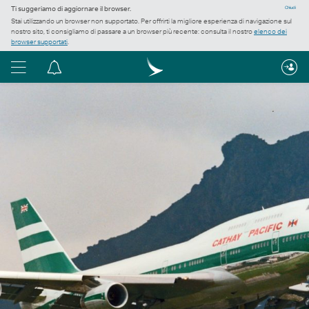
Ti suggeriamo di aggiornare il browser.
Chiudi
Stai utilizzando un browser non supportato. Per offrirti la migliore esperienza di navigazione sul
nostro sito, ti consigliamo di passare a un browser più recente: consulta il nostro
elenco dei
browser supportati
.
Menu
Centro
notifiche