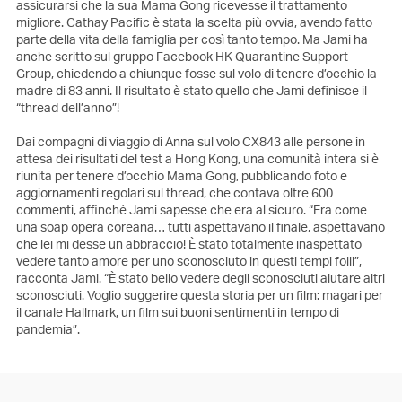
assicurarsi che la sua Mama Gong ricevesse il trattamento
migliore. Cathay Pacific è stata la scelta più ovvia, avendo fatto
parte della vita della famiglia per così tanto tempo. Ma Jami ha
anche scritto sul gruppo Facebook HK Quarantine Support
Group, chiedendo a chiunque fosse sul volo di tenere d’occhio la
madre di 83 anni. Il risultato è stato quello che Jami definisce il
“thread dell’anno”!
Dai compagni di viaggio di Anna sul volo CX843 alle persone in
attesa dei risultati del test a Hong Kong, una comunità intera si è
riunita per tenere d’occhio Mama Gong, pubblicando foto e
aggiornamenti regolari sul thread, che contava oltre 600
commenti, affinché Jami sapesse che era al sicuro. “Era come
una soap opera coreana… tutti aspettavano il finale, aspettavano
che lei mi desse un abbraccio! È stato totalmente inaspettato
vedere tanto amore per uno sconosciuto in questi tempi folli”,
racconta Jami. “È stato bello vedere degli sconosciuti aiutare altri
sconosciuti. Voglio suggerire questa storia per un film: magari per
il canale Hallmark, un film sui buoni sentimenti in tempo di
pandemia”.