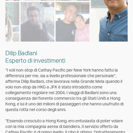
Dilip Badlani
Esperto di investimenti
“I voli non-stop di Cathay Pacific per New York hanno fatto la
differenza per me, sia a livello professionale che personale”,
afferma Dilip Badlani, che lavorava nella Grande Mela quando il
volo non-stop da HKG a JFK è stato introdotto come
collegamento regolare nel 2004. I viaggi di Badlani sono una
conseguenza del fiorente commercio tra gli Stati Uniti e Hong
Kong, e lui è uno dei milioni di passeggeri che hanno usufruito di
questa rotta nel corso degli anni.
“Essendo cresciuto a Hong Kong, ero entusiasta di poter volare
con la mia compagnia aerea di bandiera. Il servizio offerto da
Cathay Pacific è di primo livello, il cibo è ottimo, l’intrattenimento