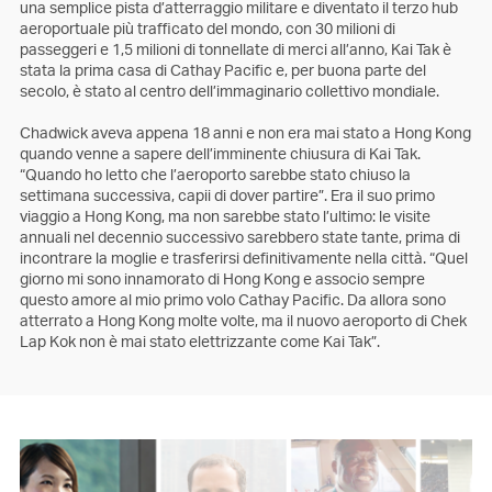
una semplice pista d’atterraggio militare e diventato il terzo hub
aeroportuale più trafficato del mondo, con 30 milioni di
passeggeri e 1,5 milioni di tonnellate di merci all’anno, Kai Tak è
stata la prima casa di Cathay Pacific e, per buona parte del
secolo, è stato al centro dell’immaginario collettivo mondiale.
Chadwick aveva appena 18 anni e non era mai stato a Hong Kong
quando venne a sapere dell’imminente chiusura di Kai Tak.
“Quando ho letto che l’aeroporto sarebbe stato chiuso la
settimana successiva, capii di dover partire”. Era il suo primo
viaggio a Hong Kong, ma non sarebbe stato l’ultimo: le visite
annuali nel decennio successivo sarebbero state tante, prima di
incontrare la moglie e trasferirsi definitivamente nella città. “Quel
giorno mi sono innamorato di Hong Kong e associo sempre
questo amore al mio primo volo Cathay Pacific. Da allora sono
atterrato a Hong Kong molte volte, ma il nuovo aeroporto di Chek
Lap Kok non è mai stato elettrizzante come Kai Tak”.