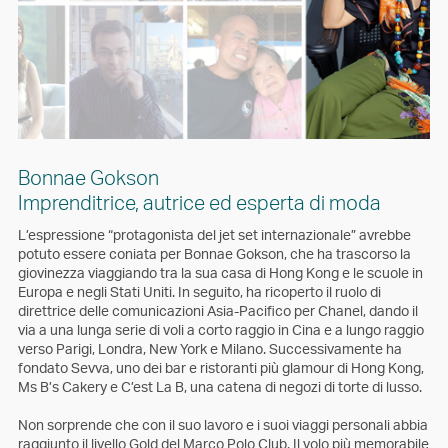
Bonnae Gokson
Imprenditrice, autrice ed esperta di moda
L’espressione “protagonista del jet set internazionale” avrebbe
potuto essere coniata per Bonnae Gokson, che ha trascorso la
giovinezza viaggiando tra la sua casa di Hong Kong e le scuole in
Europa e negli Stati Uniti. In seguito, ha ricoperto il ruolo di
direttrice delle comunicazioni Asia-Pacifico per Chanel, dando il
via a una lunga serie di voli a corto raggio in Cina e a lungo raggio
verso Parigi, Londra, New York e Milano. Successivamente ha
fondato Sevva, uno dei bar e ristoranti più glamour di Hong Kong,
Ms B’s Cakery e C’est La B, una catena di negozi di torte di lusso.
Non sorprende che con il suo lavoro e i suoi viaggi personali abbia
raggiunto il livello Gold del Marco Polo Club. Il volo più memorabile