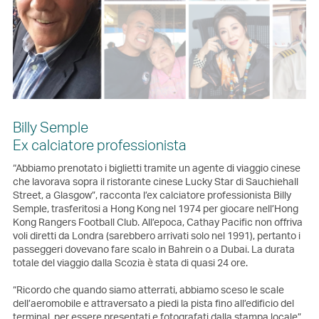
Billy Semple
Ex calciatore professionista
“Abbiamo prenotato i biglietti tramite un agente di viaggio cinese
che lavorava sopra il ristorante cinese Lucky Star di Sauchiehall
Street, a Glasgow”, racconta l’ex calciatore professionista Billy
Semple, trasferitosi a Hong Kong nel 1974 per giocare nell’Hong
Kong Rangers Football Club. All’epoca, Cathay Pacific non offriva
voli diretti da Londra (sarebbero arrivati solo nel 1991), pertanto i
passeggeri dovevano fare scalo in Bahrein o a Dubai. La durata
totale del viaggio dalla Scozia è stata di quasi 24 ore.
“Ricordo che quando siamo atterrati, abbiamo sceso le scale
dell’aeromobile e attraversato a piedi la pista fino all’edificio del
terminal, per essere presentati e fotografati dalla stampa locale”,