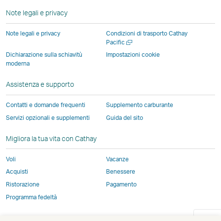
finestra
finestra
terze
terze
terze
gestita
finestra
finestra
Note legali e privacy
gestita
gestita
parti
parti
parti
da
da
da
e
e
e
terze
Note legali e privacy
Condizioni di trasporto Cathay
soggetti
soggetti
potrebbe
potrebbe
potrebbe
parti
Apri
Pacific
una
esterni
esterni
non
non
non
e
Dichiarazione sulla schiavitù
Impostazioni cookie
nuova
moderna
e
e
essere
essere
essere
potreb
finestra
potrebbe
potrebbe
soggetta
soggetta
soggetta
non
Assistenza e supporto
non
non
alle
alle
alle
essere
essere
essere
stesse
stesse
stesse
soggett
Contatti e domande frequenti
Supplemento carburante
soggetto
soggetto
politiche
politiche
politiche
alle
Servizi opzionali e supplementi
Guida del sito
alle
alle
sull\'accessibilità
sull\'accessibilità
sull\'accessibi
stesse
stesse
stesse
di
di
di
politich
Migliora la tua vita con Cathay
politiche
politiche
Cathay
Cathay
Cathay
sull\'acc
Voli
Vacanze
sull'accessibilità
sull'accessibilità
Pacific
Pacific
Pacific
di
di
di
Cathay
Acquisti
Benessere
Cathay
Cathay
Pacific
Ristorazione
Pagamento
Pacific
Pacific
Programma fedeltà
Il
Il
link
link