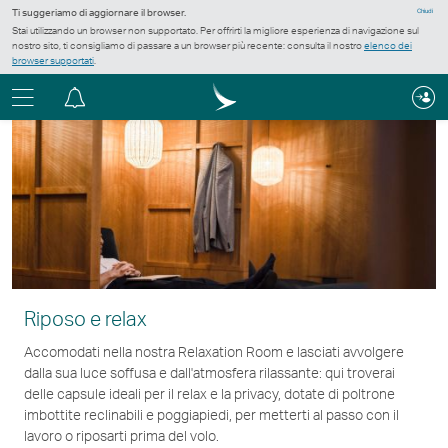
Ti suggeriamo di aggiornare il browser.
Chiudi
Stai utilizzando un browser non supportato. Per offrirti la migliore esperienza di navigazione sul
nostro sito, ti consigliamo di passare a un browser più recente: consulta il nostro
elenco dei
browser supportati
.
Menu
Centro
notifiche
Riposo e relax
Accomodati nella nostra Relaxation Room e lasciati avvolgere
dalla sua luce soffusa e dall'atmosfera rilassante: qui troverai
delle capsule ideali per il relax e la privacy, dotate di poltrone
imbottite reclinabili e poggiapiedi, per metterti al passo con il
lavoro o riposarti prima del volo.