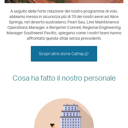
A seguito della forte riduzione del nostro programma di volo,
abbiamo messo in sicurezza più di 70 dei nostri aerei ad Alice
Springs, nel deserto australiano. Pearl Sau, Line Maintenance
Operations Manager, e Benjamin Connell, Regional Engineering
Manager Southwest Pacific, spiegano come i nostri team hanno
affrontato questa sfida senza precedenti.
Apri
Scopri altre storie Cathay
una
nuova
finestra
Cosa ha fatto il nostro personale