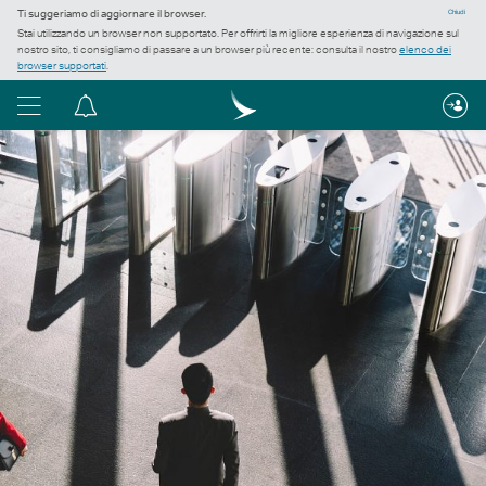
Ti suggeriamo di aggiornare il browser.
Chiudi
Stai utilizzando un browser non supportato. Per offrirti la migliore esperienza di navigazione sul
nostro sito, ti consigliamo di passare a un browser più recente: consulta il nostro
elenco dei
browser supportati
.
Menu
Centro
notifiche