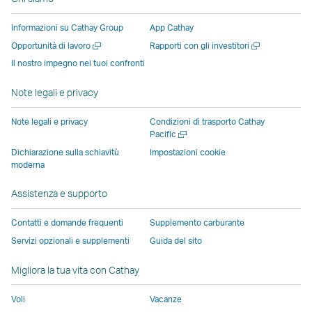
si
si
una
una
una
apre
apre
apre
nuova
nuova
nuova
in
Informazioni su Cathay Group
App Cathay
in
in
finestra
finestra
finestra
una
Apri
Apri
Opportunità di lavoro
Rapporti con gli investitori
una
una
gestita
gestita
gestita
nuova
una
una
Il nostro impegno nei tuoi confronti
nuova
nuova
da
da
da
finestra
nuova
nuova
finestra
finestra
terze
terze
terze
gestita
finestra
finestra
Note legali e privacy
gestita
gestita
parti
parti
parti
da
da
da
e
e
e
terze
Note legali e privacy
Condizioni di trasporto Cathay
soggetti
soggetti
potrebbe
potrebbe
potrebbe
parti
Apri
Pacific
una
esterni
esterni
non
non
non
e
Dichiarazione sulla schiavitù
Impostazioni cookie
nuova
moderna
e
e
essere
essere
essere
potreb
finestra
potrebbe
potrebbe
soggetta
soggetta
soggetta
non
Assistenza e supporto
non
non
alle
alle
alle
essere
essere
essere
stesse
stesse
stesse
soggett
Contatti e domande frequenti
Supplemento carburante
soggetto
soggetto
politiche
politiche
politiche
alle
Servizi opzionali e supplementi
Guida del sito
alle
alle
sull\'accessibilità
sull\'accessibilità
sull\'accessibi
stesse
stesse
stesse
di
di
di
politich
Migliora la tua vita con Cathay
politiche
politiche
Cathay
Cathay
Cathay
sull\'acc
Voli
Vacanze
sull'accessibilità
sull'accessibilità
Pacific
Pacific
Pacific
di