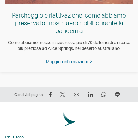
Parcheggio e riattivazione: come abbiamo
preservato i nostri aeromobili durante la
pandemia
Come abbiamo messo in sicurezza più di 70 delle nostre risorse
più preziose ad Alice Springs, nel deserto australiano.
Maggiori informazioni
Condividi
Condividi
Email
LinkedIn
WhatsApp
Condivi
Condividi pagina
su
su
Il
Il
Il
in
Facebook
Twitter
link
link
link
fila
–
–
si
si
si
Il
Il
Il
apre
apre
apre
link
link
link
in
in
in
si
Chi siamo