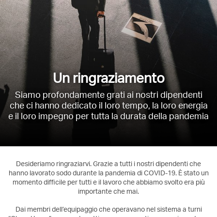
Un ringraziamento
Siamo profondamente grati ai nostri dipendenti
che ci hanno dedicato il loro tempo, la loro energia
e il loro impegno per tutta la durata della pandemia
Desideriamo ringraziarvi. Grazie a tutti i nostri dipendenti che
hanno lavorato sodo durante la pandemia di COVID-19. È stato un
momento difficile per tutti e il lavoro che abbiamo svolto era più
importante che mai.
Dai membri dell’equipaggio che operavano nel sistema a turni