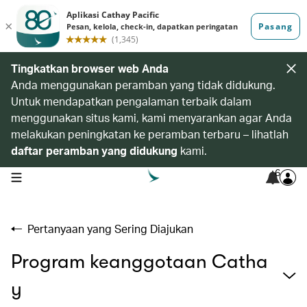
Tingkatkan browser web Anda
Anda menggunakan peramban yang tidak didukung.
Untuk mendapatkan pengalaman terbaik dalam
menggunakan situs kami, kami menyarankan agar Anda
melakukan peningkatan ke peramban terbaru – lihatlah
daftar peramban yang didukung
kami.
6
open navigation menu
Pertanyaan yang Sering Diajukan
Program keanggotaan Catha
y