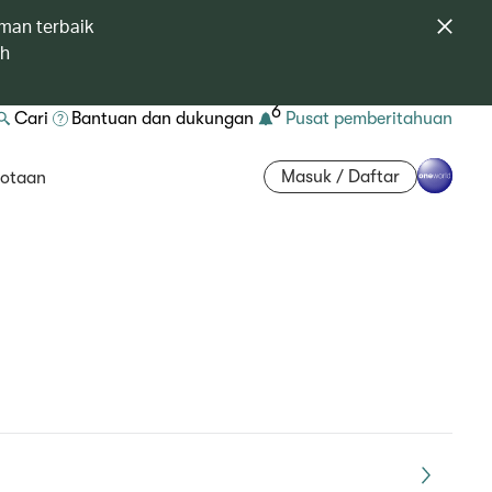
man terbaik
ah
6
Cari
Bantuan dan dukungan
Pusat pemberitahuan
Masuk / Daftar
otaan