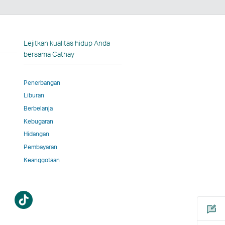
dIn
n
ka
Lejitkan kualitas hidup Anda
bersama Cathay
la
Penerbangan
Liburan
rasikan
Berbelanja
Kebugaran
rnal
Hidangan
Pembayaran
kin
Keanggotaan
kuti
akan
Buka
bilitas
a
jendela
baru