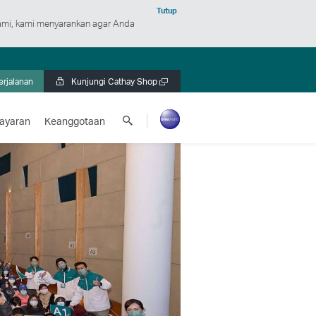
Tutup
mi, kami menyarankan agar Anda
erjalanan
Kunjungi Cathay Shop
Buka
jendela
Cari
baru
ayaran
Keanggotaan
Cathay
Pacific