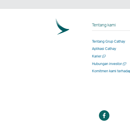
Tentang kami
Tentang Grup Cathay
Aplikasi Cathay
Buka
Karier
jendela
Buka
Hubungan investor
baru
jende
Komitmen kami terhada
baru
Buka
jendela
baru