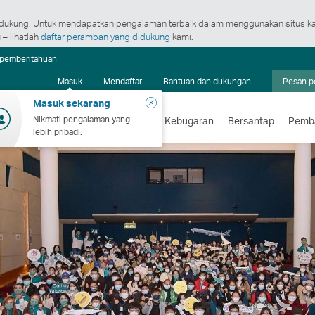
ukung. Untuk mendapatkan pengalaman terbaik dalam menggunakan situs ka
– lihatlah
daftar peramban yang didukung
kami.
Pusat
 pemberitahuan
pemberitahuan
Masuk
Mendaftar
Bantuan dan dukungan
Pesan p
Tutup
Masuk sekarang
Nikmati pengalaman yang
erbangan
Liburan
Berbelanja
Kebugaran
Bersantap
Pemb
lebih pribadi.