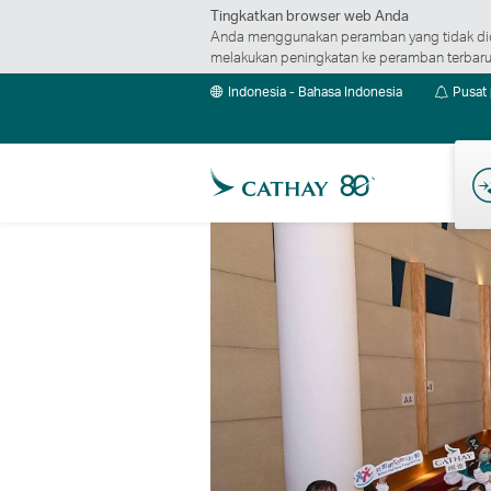
Tingkatkan browser web Anda
Anda menggunakan peramban yang tidak did
melakukan peningkatan ke peramban terbaru 
Indonesia - Bahasa Indonesia
Pusat
Pen