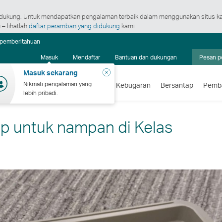
ukung. Untuk mendapatkan pengalaman terbaik dalam menggunakan situs ka
– lihatlah
daftar peramban yang didukung
kami.
Pusat
 pemberitahuan
pemberitahuan
Masuk
Mendaftar
Bantuan dan dukungan
Pesan p
Tutup
Masuk sekarang
Nikmati pengalaman yang
erbangan
Liburan
Berbelanja
Kebugaran
Bersantap
Pemb
lebih pribadi.
p untuk nampan di Kelas