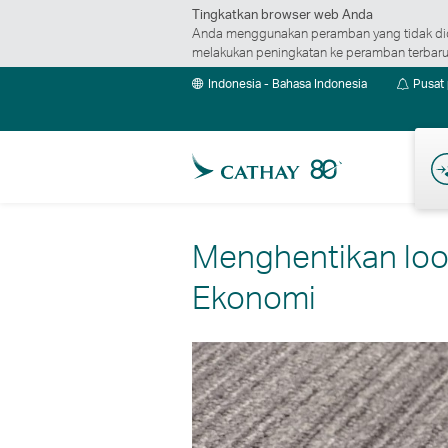
Tingkatkan browser web Anda
Anda menggunakan peramban yang tidak did
melakukan peningkatan ke peramban terbaru 
Indonesia - Bahasa Indonesia
Pusat
Pen
Menghentikan loo
Ekonomi