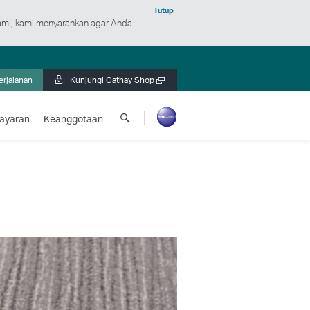
Tutup
mi, kami menyarankan agar Anda
erjalanan
Kunjungi Cathay Shop
Buka
jendela
Cari
baru
ayaran
Keanggotaan
Cathay
Pacific