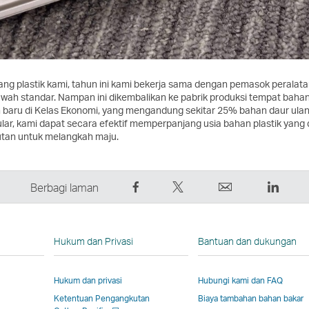
g plastik kami, tahun ini kami bekerja sama dengan pemasok peralata
wah standar. Nampan ini dikembalikan ke pabrik produksi tempat bahan p
baru di Kelas Ekonomi, yang mengandung sekitar 25% bahan daur ulan
ar, kami dapat secara efektif memperpanjang usia bahan plastik yang 
jutan untuk melangkah maju.
Bagikan
Tweet
Email
Linke
Berbagi laman
di
Ini
Tautan
Tauta
Facebook
–
akan
akan
–
Tautan
terbuka
terbu
Hukum dan Privasi
Bantuan dan dukungan
Tautan
akan
di
di
akan
terbuka
jendela
jende
Hukum dan privasi
Hubungi kami dan FAQ
terbuka
di
baru
baru
Ketentuan Pengangkutan
Biaya tambahan bahan bakar
di
jendela
yang
yang