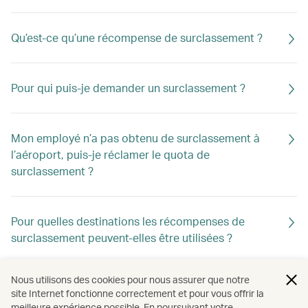
Qu’est-ce qu’une récompense de surclassement ?
Pour qui puis-je demander un surclassement ?
Mon employé n’a pas obtenu de surclassement à
l’aéroport, puis-je réclamer le quota de
surclassement ?
Pour quelles destinations les récompenses de
surclassement peuvent-elles être utilisées ?
Nous utilisons des cookies pour nous assurer que notre
Une récompense de surclassement déjà demandée
site Internet fonctionne correctement et pour vous offrir la
peut-elle être modifiée ?
meilleure expérience possible. En poursuivant votre