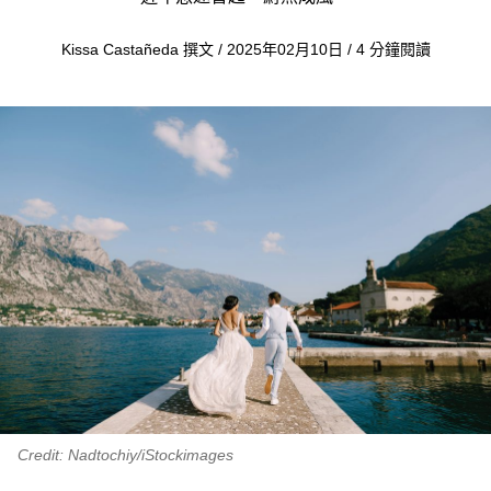
Kissa Castañeda 撰文 / 2025年02月10日 / 4 分鐘閱讀
Credit: Nadtochiy/iStockimages