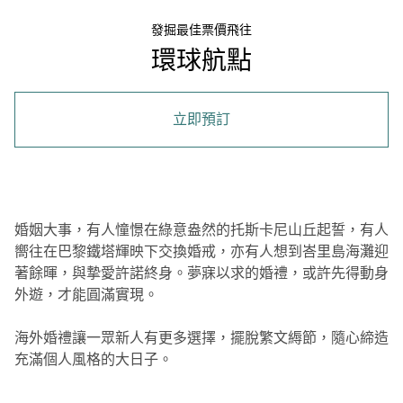
發掘最佳票價飛往
環球航點
立即預訂
婚姻大事，有人憧憬在綠意盎然的托斯卡尼山丘起誓，有人
嚮往在巴黎鐵塔輝映下交換婚戒，亦有人想到峇里島海灘迎
著餘暉，與摯愛許諾終身。夢寐以求的婚禮，或許先得動身
外遊，才能圓滿實現。
海外婚禮讓一眾新人有更多選擇，擺脫繁文縟節，隨心締造
充滿個人風格的大日子。