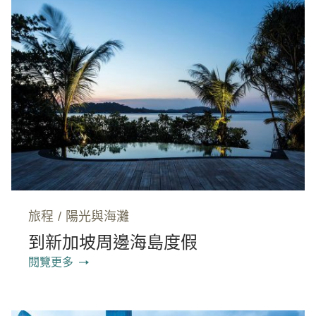
旅程
/
陽光與海灘
到新加坡周邊海島度假
閱覽更多