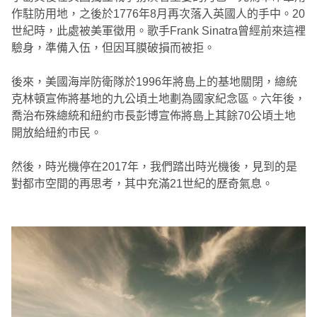
作駐防用地，之後於1776年8月再次落入英國人的手中。20
世紀時，此處被美軍徵用。歌手Frank Sinatra曾經前來這裡
驗身，準備入伍，但因耳膜破損而被拒。
後來，美國海岸防衛隊於1996年將島上的基地關閉，總統
克林頓宣佈將基地的九公頃土地劃為國家紀念區。六年後，
喬治布殊總統和紐約市長彭博宣佈將島上其餘70公頃土地
開放給紐約市民。
然後，時光機停在2017年，我們踏出時光機後，見到的是
對都市空間的再思考，其中充滿21世紀的歷奇氣息。