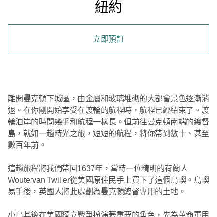
紐約
立即預訂
離開曼克頓下城區，由金屬和玻璃堆砌的大都會景色逐漸消
退。在你剛開始享受在渡輪的航程時，航程已經結束了。渡
輪泊岸的時間幾乎和航程一樣長。但前往曼克頓南端的總督
島，就如一趟時光之旅，短短的航程，將你帶到數十、甚至
數百年前。
這趟旅程將我們帶回1637年，當時一位精明的荷蘭人
Woutervan Twiller從美國原住民手上買下了這個島嶼。島嶼
易手後，英國人將此處劃為曼克頓總督專用的土地。
小島其後在美國獨立戰爭扮演著重要的角色，先為革命軍用