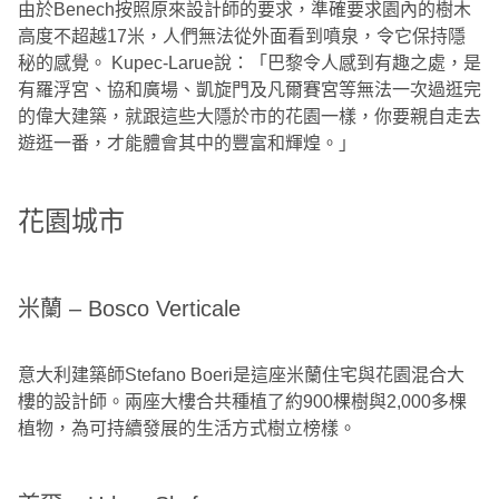
由於Benech按照原來設計師的要求，準確要求園內的樹木
高度不超越17米，人們無法從外面看到噴泉，令它保持隱
秘的感覺。 Kupec-Larue說：「巴黎令人感到有趣之處，是
有羅浮宮、協和廣場、凱旋門及凡爾賽宮等無法一次過逛完
的偉大建築，就跟這些大隱於市的花園一樣，你要親自走去
遊逛一番，才能體會其中的豐富和輝煌。」
花園城市
米蘭 – Bosco Verticale
意大利建築師Stefano Boeri是這座米蘭住宅與花園混合大
樓的設計師。兩座大樓合共種植了約900棵樹與2,000多棵
植物，為可持續發展的生活方式樹立榜樣。