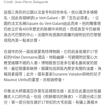
Credit: Jean-Pierre Delagarde
這個三角形的公園以法皇亨利四世命名，他以風流多情聞
名，因此有個綽號Le Vert-Galant，即「志在必得者」，公
園的法文名稱Square du Vert-Galant由此而來。他的雕像現
仍屹立於有400年歷史的新橋中央附近。西堤島至今仍被視
為古代巴黎的中心，法國所有道路的距離均按附近的巴黎聖
母院內某一點來計算。
在城市的另一面就是蒙馬特博物館，它的前身是建於17世
紀的Hôtel Dermarne酒店，地點幽靜，可避開附近聖心大
教堂絡驛不絕的人潮。博物館昔日是多位著名藝術家的居
所，最近剛重新裝修，館藏包括與區內歷史有關的油畫、海
報與素描等；此外，還有畫家Suzanne Valadon與她的兒子
Maurice Utrillo的畫室，亦經過修復。
印象派大師雷諾亞亦曾在這裡居住過，並且在此畫出好些最
膾炙人口的作品，包括《煎餅磨坊的舞會》。花園分成三部
分，第一部分就在建於17世紀的大宅前面，有鑲上黃楊木