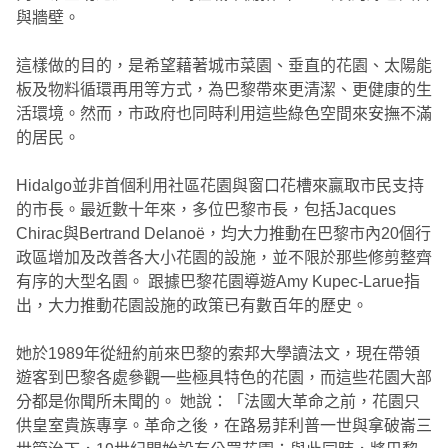
與牆壁。
這樣做的目的，是希望藉著城市菜園、垂直的花園、太陽能
板及物料循環再用等方式，為巴黎帶來更清潔、更健康的生
活環境。然而，市政府也同時利用這些綠色空間來安撫不滿
的居民。
Hidalgo並非首個利用社區花園與窗口花槽來贏取市民支持
的市長。最近數十年來，多位巴黎市長，包括Jacques
Chirac與Bertrand Delanoë，均大力推動在巴黎市內20個行
政區增加及改善各大小花園的設施，並不限於那些修剪整齊
有序的大型名園。 跟據巴黎花園導遊Amy Kupec-Larue指
出，大力推動花園設施的政策已有數百年的歷史。
她於1989年從紐約前來巴黎的索邦大學讀法文，現在帶領
遊客到巴黎各處參觀一些極具特色的花園，而這些花園大部
分都是你聞所未聞的。 她說：「法國大革命之前，花園只
供皇室貴族專享。革命之後，在路易菲利普一世與拿破崙三