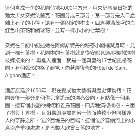
這個自成一角的花園佔地4,000平方米，用來紀念寫日記的
猶太少女安妮法蘭克。花園分成三部分，第一部分是入口處
舖上石子的小徑，還有一張固定的棋桌，四周種滿茂盛的血
紅色山茶花和繡球花，並有一棵小小的七葉樹。
安妮在日記中記述她在阿姆斯特丹的秘密小閣樓藏身時，見
到一棵七葉樹，花園中的七葉樹就是從安妮見過那棵樹的樹
枝嫁接來的。 再進入裡面，就是一個典型的17世紀風格花
園，有個弧形的格子籬笆，向著經復修的Hôtel de Saint
Aignan酒店。
酒店原建於1650年，現在變成猶太藝術與歷史博物館。花
園最後一部分是個供兒童遊玩的漂亮公園，有點像一個果
園，還有個小型的蝴蝶和雀鳥花園，四周種滿櫻桃樹、白面
子樹與丁香樹。 瓦爾嘉朗廣場是另一個面積較小但同樣迷
人的寧靜之所，位於西堤島的西端。這個位於塞納河上的小
島沿岸垂柳處處，是巴黎人欣賞日落的地方。