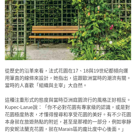
從歷史的沿革來看，法式花園在17、18與19世紀都傾向運
用筆直的線條來設計，她指出，這跟歐洲當時的潮流有關。
當時的人喜歡「組織與主宰」大自然。
這種注重形式的態度與當時亞洲庭園流行的風格正好相反。
Kupec-Larue說：「你不必對花園有專家級的認識，或是對
花園極度熱衷，才懂得搜尋和享受花園的美好。有不少花園
本身就在旅遊熱點的附近，甚至是那裡的一部分，例如寧靜
的安妮法蘭克花園，就在Marais區的龐比度中心後面。」