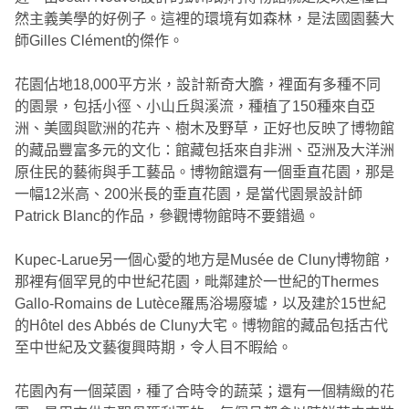
然主義美學的好例子。這裡的環境有如森林，是法國園藝大
師Gilles Clément的傑作。
花園佔地18,000平方米，設計新奇大膽，裡面有多種不同
的園景，包括小徑、小山丘與溪流，種植了150種來自亞
洲、美國與歐洲的花卉、樹木及野草，正好也反映了博物館
的藏品豐富多元的文化：館藏包括來自非洲、亞洲及大洋洲
原住民的藝術與手工藝品。博物館還有一個垂直花園，那是
一幅12米高、200米長的垂直花園，是當代園景設計師
Patrick Blanc的作品，參觀博物館時不要錯過。
Kupec-Larue另一個心愛的地方是Musée de Cluny博物館，
那裡有個罕見的中世紀花園，毗鄰建於一世紀的Thermes
Gallo-Romains de Lutèce羅馬浴場廢墟，以及建於15世紀
的Hôtel des Abbés de Cluny大宅。博物館的藏品包括古代
至中世紀及文藝復興時期，令人目不暇給。
花園內有一個菜園，種了合時令的蔬菜；還有一個精緻的花