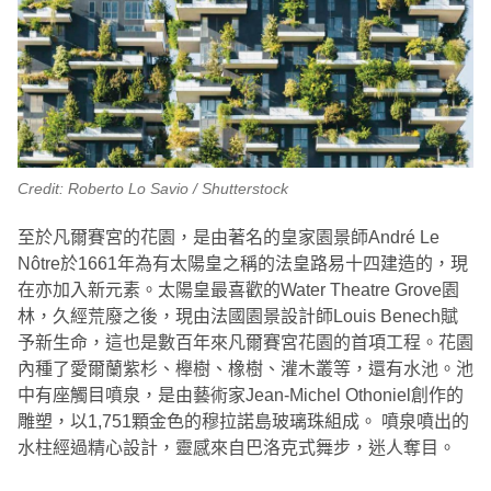
Credit: Roberto Lo Savio / Shutterstock
至於凡爾賽宮的花園，是由著名的皇家園景師André Le
Nôtre於1661年為有太陽皇之稱的法皇路易十四建造的，現
在亦加入新元素。太陽皇最喜歡的Water Theatre Grove園
林，久經荒廢之後，現由法國園景設計師Louis Benech賦
予新生命，這也是數百年來凡爾賽宮花園的首項工程。花園
內種了愛爾蘭紫杉、櫸樹、橡樹、灌木叢等，還有水池。池
中有座觸目噴泉，是由藝術家Jean-Michel Othoniel創作的
雕塑，以1,751顆金色的穆拉諾島玻璃珠組成。 噴泉噴出的
水柱經過精心設計，靈感來自巴洛克式舞步，迷人奪目。