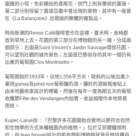
圍邊的小徑，色彩繽紛的鳶尾花，拱門上則有攀爬的薔薇。
第二部分則保留了雷諾亞畫中曾出現的景物，其中有一座曾
在《La Balançoire》出現過的鞦韆的複製品。
時尚新潮的Renoir Café咖啡室也在這裡，夏天時，桌椅都
放到草地上去。花園的第三部分在博物館的另一端，分成兩
個部分：右面是Saint Vincent’s Jardin Sauvage環保花園，
可以望到壯觀的城市景色；左面是巴黎尚存的其中一個仍有
出產的葡萄園Clos Montmartre。
葡萄園始於1933年，佔地1,556平方米，陡斜的山坡出產少
量用gamay及pinot noir葡萄釀的酒。釀好的酒裝瓶後貼上
由本地藝術家設計的標籤，然後在每年一度為期五天的葡萄
收穫節Fête des Vendanges內拍賣，收益捐贈作本地慈善
用途。
Kupec-Larue說：「巴黎許多花園開始自覺地以更符合自然
和生物學的方式來種植園內的植物。」位於艾菲爾鐵塔附
近、由Jean Nouvel設計的凱布朗利博物館就是反映這種自