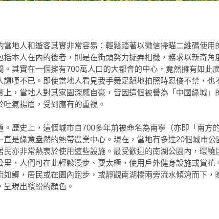
的當地人和遊客其實非常容易：輕鬆踏著以微信掃瞄二維碼使用
包括本人在內的後者，則是在街頭努力擺弄相機，務求以新奇角
間。其實在一個擁有700萬人口的大都會的中心，竟然擁有如此
人讚嘆不已。即使當地人看見我手舞足蹈地拍照時忍俊不禁，也
實上，當地人對其家園深感自豪，皆因這個被譽為「中國綠城」
於吐氣揚眉，受到應有的重視。
道。歷史上，這個城市自700多年前被命名為南寧（亦即「南方
一直是綠意盎然的熱帶農業中心。現在，當地有多達20個城市公園
居民亦非常熱衷於使用這些設施。最受歡迎的南湖公園內，環繞
公里，人們可在此輕鬆漫步、耍太極，使用戶外健身設施或賞花
流如鯽，居民或在園內跑步，或靜觀南湖橋兩旁流水傾瀉而下，
，呈現出繽紛的顏色。