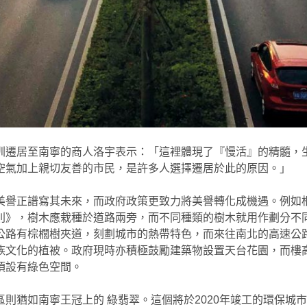
圳遷居至南寧的商人洛宇表示：「這裡體現了『慢活』的精髓，
空氣加上親切友善的市民，是許多人選擇遷居於此的原因。」
美譽正譜寫其未來，而政府政策更致力將美譽轉化成機遇。例如
則》，樹木應栽種於道路兩旁，而不同種類的樹木就用作劃分不
公路有棕櫚樹夾道，刻劃城市的熱帶特色，而來往南北的高速公
族文化的植被。政府現時亦積極鼓勵建築物設置天台花園，而樓高
須設有綠色空間。
區則猶如南寧王冠上的 綠翡翠。這個將於2020年竣工的環保城