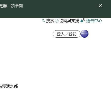
覽器—請參閱
6
搜索
協助與支援
通告中心
登入／登記
為慢活之都