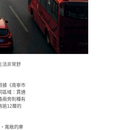
生活非常舒
根據《南寧市
同區域：貫通
路兩旁則種有
逾12層的
市，寬敞的摩