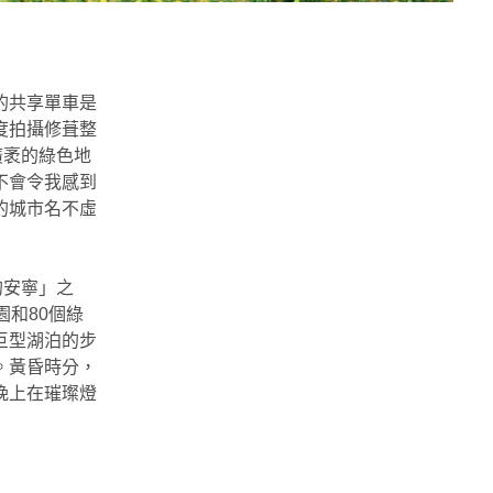
的共享單車是
度拍攝修葺整
廣袤的綠色地
不會令我感到
的城市名不虛
的安寧」之
和80個綠
巨型湖泊的步
。黃昏時分，
晚上在璀璨燈