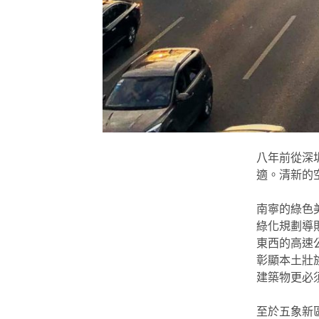
八年前從深
適。清新的
南寧的綠色
綠化規劃導
東西的高速
彰顯本土壯
建築物更必
至於五象新