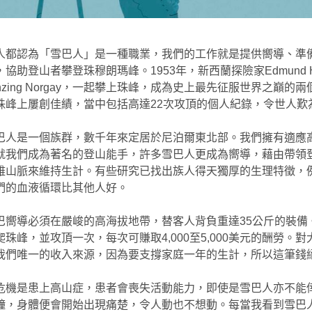
人都認為「雪巴人」是一種職業，我們的工作就是提供嚮導、準
協助登山者攀登珠穆朗瑪峰。1953年，新西蘭探險家Edmund Hil
nzing Norgay，一起攀上珠峰，成為史上最先征服世界之巔的
珠峰上屢創佳績，當中包括高達22次攻頂的個人紀錄，令世人歎
巴人是一個族群，數千年來定居於尼泊爾東北部。我們擁有適應
就我們成為著名的登山能手，許多雪巴人更成為嚮導，藉由帶領
雅山脈來維持生計。有些研究已找出族人得天獨厚的生理特徵，
們的血液循環比其他人好。
巴嚮導必須在嚴峻的高海拔地帶，替客人背負重達35公斤的裝備
珠峰，並攻頂一次，每次可賺取4,000至5,000美元的酬勞。
我們唯一的收入來源，因為要支撐家庭一年的生計，所以這筆錢
危機是患上高山症，患者會喪失活動能力，即使是雪巴人亦不能
鐘，身體便會開始出現痛楚，令人動也不想動。每當我看到雪巴