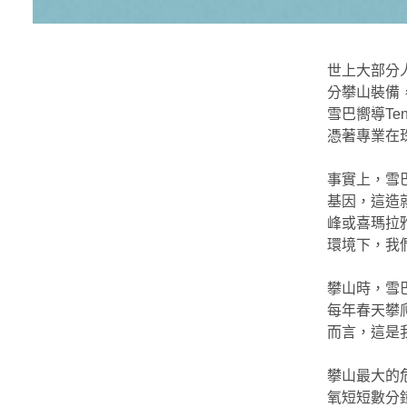
世上大部分
分攀山裝備，
雪巴嚮導Te
憑著專業在
事實上，雪
基因，這造
峰或喜瑪拉
環境下，我
攀山時，雪
每年春天攀爬
而言，這是
攀山最大的
氧短短數分