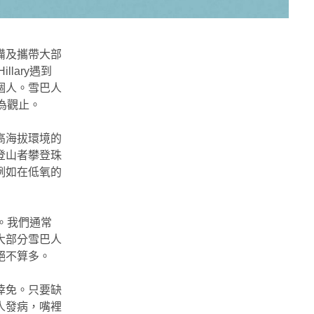
備及攜帶大部
lary遇到
兩個人。雪巴人
為觀止。
高海拔環境的
登山者攀登珠
例如在低氧的
。我們通常
對大部分雪巴人
絕不算多。
倖免。只要缺
人發病，嘴裡