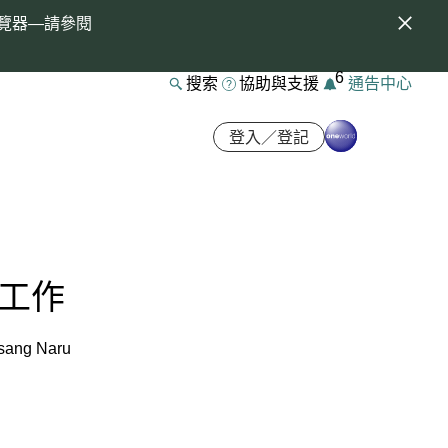
覽器—請參閱
6
搜索
協助與支援
通告中心
登入／登記
工作
g Naru