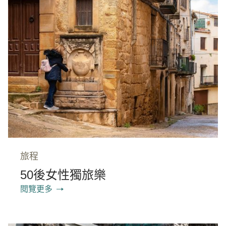
旅程
50後女性獨旅樂
閱覽更多