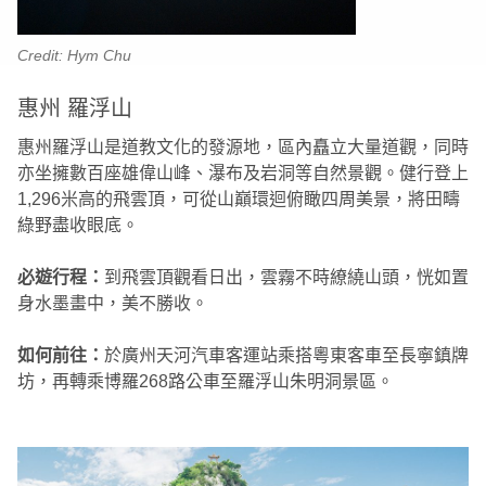
Credit: Hym Chu
惠州 羅浮山
惠州羅浮山是道教文化的發源地，區內矗立大量道觀，同時
亦坐擁數百座雄偉山峰、瀑布及岩洞等自然景觀。健行登上
1,296米高的飛雲頂，可從山巔環迴俯瞰四周美景，將田疇
綠野盡收眼底。
必遊行程：
到飛雲頂觀看日出，雲霧不時繚繞山頭，恍如置
身水墨畫中，美不勝收。
如何前往：
於廣州天河汽車客運站乘搭粵東客車至長寧鎮牌
坊，再轉乘博羅268路公車至羅浮山朱明洞景區。