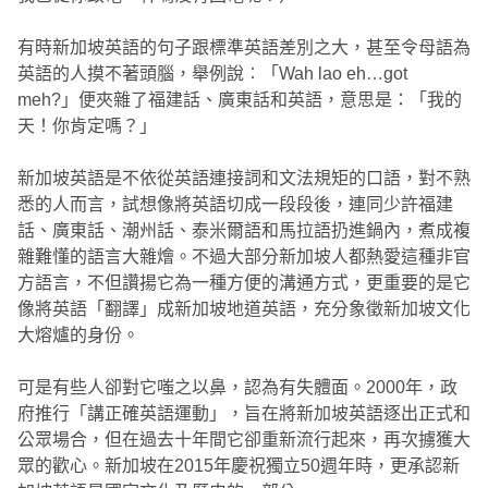
有時新加坡英語的句子跟標準英語差別之大，甚至令母語為
英語的人摸不著頭腦，舉例說︰「Wah lao eh…got
meh‭?‬」便夾雜了福建話、廣東話和英語，意思是：「我的
天！你肯定嗎？」
新加坡英語是不依從英語連接詞和文法規矩的口語，對不熟
悉的人而言，試想像將英語切成一段段後，連同少許福建
話、廣東話、潮州話、泰米爾語和馬拉語扔進鍋內，煮成複
雜難懂的語言大雜燴。不過大部分新加坡人都熱愛這種非官
方語言，不但讚揚它為一種方便的溝通方式，更重要的是它
像將英語「翻譯」成新加坡地道英語，充分象徵新加坡文化
大熔爐的身份。
可是有些人卻對它嗤之以鼻，認為有失體面。2000年，政
府推行「講正確英語運動」，旨在將新加坡英語逐出正式和
公眾場合，但在過去十年間它卻重新流行起來，再次擄獲大
眾的歡心。新加坡在2015年慶祝獨立50週年時，更承認新