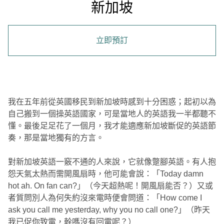
新加坡
立即預訂
我在五年前從英國移民到新加坡時感到十分困惑；起初以為
自己搬到一個操英語國家，可是當地人的英語我一半都聽不
懂。最後足足花了一個月，我才能適應新加坡斷促的英語節
奏，那是當地獨有的方言。
對新加坡英語一竅不通的人來說，它就像蹩腳英語。有人抱
怨天氣太熱而需開風扇時，他可能會說：「Today damn
hot ah‭. ‬On fan can‭?‬」（今天超熱呢！開風扇能否？）又或
者質問別人為何失約沒來電時便會問道：「How come I
ask you call me yesterday‭, ‬why you no call one‭?‬」（昨天
我已促你致電，幹嗎沒有回電呢？）