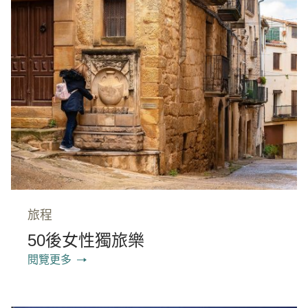
旅程
50後女性獨旅樂
閱覽更多