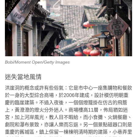
Bobi/Moment Open/Getty Images
迷失當地風情
洪崖洞的概念或許有些俗氣：它是市中心一座集購物和餐飲
於一身的大型綜合商場，於2006年建成，設計模仿明朝重
慶的臨崖建築。不過入夜後，一個個燈籠掛在仿古的飛簷
上，黃澄澄的燈火分外迷人。商場樓高11層，佈局猶如迷
宮，加上河岸風光，教人目不暇給，而小食攤、火鍋餐廳、
劇院和瀑布景致，亦讓人樂而忘返。另一個景點磁器口則是
重慶的舊城區，鎮上保留一棟棟明清時期的建築，小巷弄里