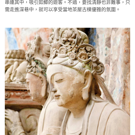
串連其中，吸引如鯽的遊客。不過，要找清靜也非難事，只
需走進深巷中，就可以享受當地茶屋古樸優雅的氛圍。