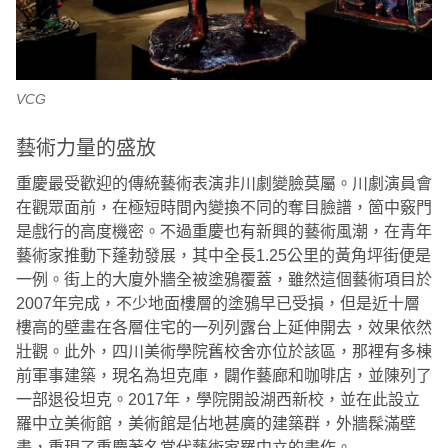
VCG
藝術力量的盛放
重慶最受歡迎的傳統藝術表演非川劇變臉莫屬。川劇演員會
在觀眾面前，在極短時間內變換不同的奪目臉譜，箇中竅門
是戲行的高度機密。不過重慶也有新興的藝術風潮，在青年
藝術家推動下蓬勃發展，其中全長1.25公里的黃角坪街便是
一例。街上的大廈外牆全被塗鴉覆蓋，雖然這個藝術項目於
2007年完成，不少地面樓層的塗鴉早已受損，但是近十層
樓高的壁畫在各層住宅的一列列露台上延伸開去，效果依然
壯觀。此外，四川美術學院舊校舍亦位於該區，那裡有多棟
前軍事建築，現名為坦克庫，闢作藝廊和咖啡店，並陳列了
一部退役坦克。2017年，學院開設湖西新校，並在此設立
羅中立美術館，美術館是佔地甚廣的建築群，外牆髹滿壁
畫，重現了重慶著名當代藝術家羅中立的畫作。