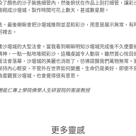
染了顏色的沙子裝進細管內，然後俯伏在作品上刮打細管，讓彩
堆砌成沙壇城，製作時間可花上數天，甚或數星期。
法，最後喇嘛會把沙壇城推倒並混和彩沙，用意是展示無常，有
河裡去。
建沙壇城的大型法會。當我看到喇嘛明知沙壇城完成後不久便要
精神，一點一點地堆砌彩沙，這種虔誠令人動容。雖然賞心悅目
著法會落幕，沙壇城的美麗也消逝了，彷彿提醒我們萬物無常。
保持內心輕安，不管外在世界如何變遷，生命仍是美好，即使不
角度觀賞沙壇城，也會覺得很有意思。
港能仁專上學院佛學人生研習院的客座教授
更多靈感