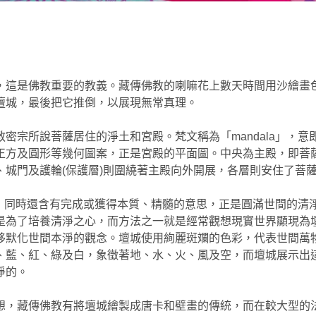
，這是佛教重要的教義。藏傳佛教的喇嘛花上數天時間用沙繪畫
壇城，最後把它推倒，以展現無常真理。
教密宗所說菩薩居住的淨土和宮殿。梵文稱為「mandala」，意
正方及圓形等幾何圖案，正是宮殿的平面圖。中央為主殿，即菩
、城門及護輪(保護層)則圍繞著主殿向外開展，各層則安住了菩
ala」同時還含有完成或獲得本質、精髓的意思，正是圓滿世間的清
是為了培養清淨之心，而方法之一就是經常觀想現實世界顯現為
移默化世間本淨的觀念。壇城使用絢麗斑斕的色彩，代表世間萬
、藍、紅、綠及白，象徵著地、水、火、風及空，而壇城展示出
淨的。
想，藏傳佛教有將壇城繪製成唐卡和壁畫的傳統，而在較大型的