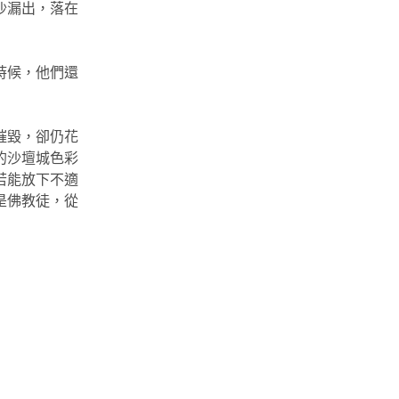
沙漏出，落在
時候，他們還
摧毀，卻仍花
的沙壇城色彩
若能放下不適
是佛教徒，從