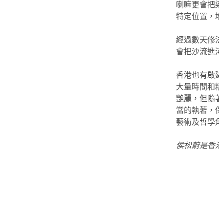
喇嘛更會把
特定位置，
經過數天修
會把沙流進
香港也有啟
大量時間和
艷麗，但隨
當的執著，
藝術及哲學
侯松蔚是香