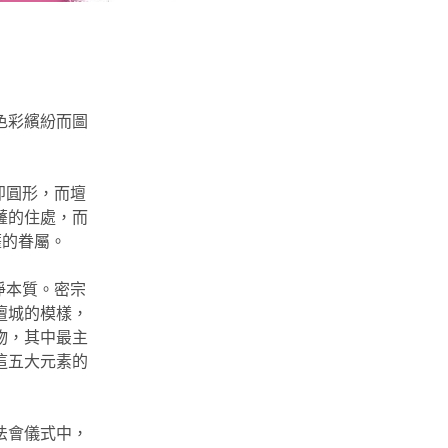
色彩繽紛而圖
即圓形，而壇
薩的住處，而
薩的眷屬。
淨本質。密宗
壇城的模樣，
物，其中最主
這五大元素的
法會儀式中，