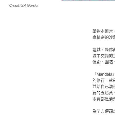
Credit: SR Garcia
萬物本無常
案精密的沙
壇城，是佛
城中交錯的
偏殿、圍牆
「Mand
的修行，就
並給自己潛
要的五色黃
本質都是清
為了方便觀