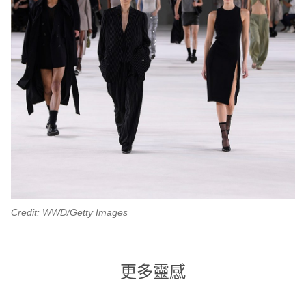
Credit: WWD/Getty Images
更多靈感