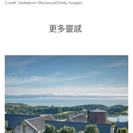
Credit: Nattakorn Maneerat/Getty Images
更多靈感