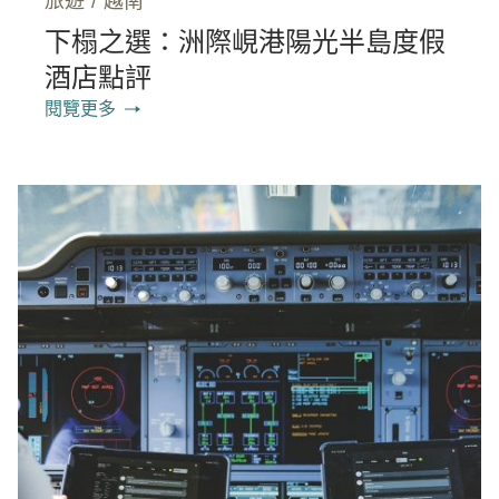
旅遊
/
越南
下榻之選：洲際峴港陽光半島度假
酒店點評
閱覽更多