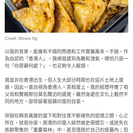
Credit: Moses Ng
以我的背景，能擁有不錯的際遇和工作實屬萬幸。不過，作
為自認的「香港人」，我總是感到為難和洩氣，哪怕只是一
句「你原籍何處？」，也足夠令人厭煩。
我並非在香港出生，但人生大部分時間也在這片土地上度
過，因此一直自視為香港人。某程度上，我的經歷呼應了祖
父母和雙親那份莫名飄泊的感覺，雖然身處在文化上截然不
同的地方，卻保留著祖籍印度的自豪。
徘徊在瞬息萬變的當下和對往昔不斷褪色的追憶之間，心之
所在，就是你家。居港的印度人縱然被史冊遺忘，或迷失在
族群聚集的「重慶森林」中，甚至隱居於自己的堡壘內；但