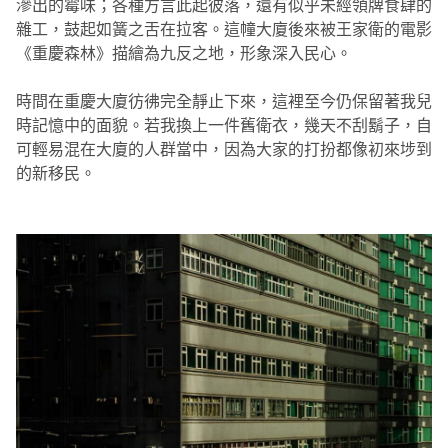
滲出的霉味；各種方言此起彼落，還有似乎未經領牌食肆的
雜工，鼓起如簧之舌在拉客。這幢大廈後來被王家衛的電影
《重慶森林》描繪為九反之地，形象深入民心。
時間在重慶大廈彷彿完全靜止下來，這裡至今仍保留著我兒
時記憶中的面貌。若我換上一件舊衛衣，幾天不刮鬍子，自
可輕易混在大廈的人群當中，因為大家的打扮都像初來埗到
的新移民。