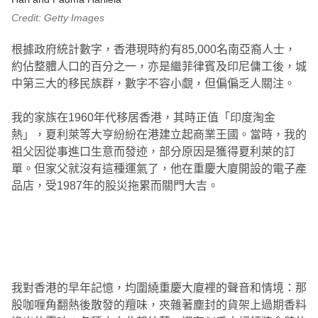
Credit: Getty Images
根據政府統計數字，香港現時約有85,000名南亞裔人士，
約佔整體人口的百分之一，亦是繼菲律賓及印尼傭工後，城
中第三大的移民族群，數字不容小覷，但偏偏乏人關注。
我的家族在1960年代移居香港，其時正值「印度淘金
熱」，夏利萊等大亨紛紛在港建立起商業王國。當時，我的
祖父因從事進口生意而發迹，部分原因是獲得夏利萊的訂
單。但家父就沒有這種運氣了，他在重慶大廈開設的電子產
品店，受1987年的股災拖累而關門大吉。
00.19
/
04.41
我對香港的早年記憶，均圍繞重慶大廈裡的聲音和情境：那
股咖喱角翻熱後散發的羶味，夾雜著塵封的貨架上過期香料