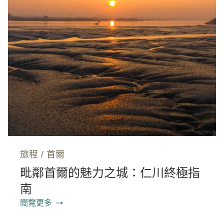
旅程
/
首爾
毗鄰首爾的魅力之城：仁川終極指
南
閱覽更多