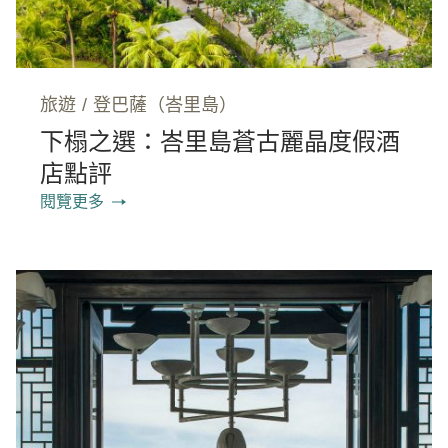
旅遊
/
登巴薩（峇里島）
下榻之選：峇里島蒼古麗晶度假酒
店點評
閱覽更多