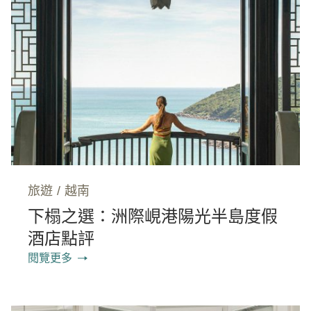
旅遊
/
越南
下榻之選：洲際峴港陽光半島度假
酒店點評
閱覽更多