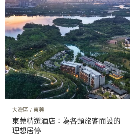
大灣區
/
東莞
東莞精選酒店：為各類旅客而設的
理想居停