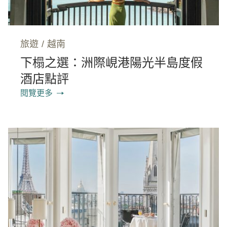
旅遊
/
越南
下榻之選：洲際峴港陽光半島度假
酒店點評
閱覽更多