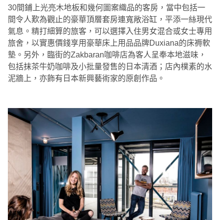
30間鋪上光亮木地板和幾何圖案織品的客房，當中包括一
間令人歎為觀止的豪華頂層套房連寬敞浴缸，平添一絲現代
氣息。精打細算的旅客，可以選擇入住男女混合或女士專用
旅舍，以實惠價錢享用豪華床上用品品牌Duxiana的床褥軟
墊。另外，臨街的Zakbaran咖啡店為客人呈奉本地滋味，
包括抹茶牛奶咖啡及小批量發售的日本清酒；店內樸素的水
泥牆上，亦飾有日本新興藝術家的原創作品。