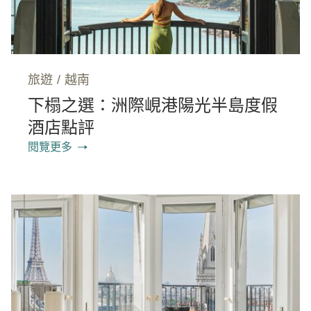
旅遊
/
越南
下榻之選：洲際峴港陽光半島度假
酒店點評
閱覽更多