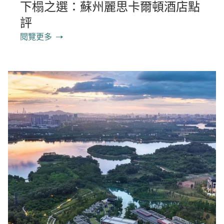
下榻之選：蘇州麗思卡爾頓酒店點
評
閱覽更多