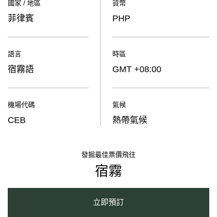
國家 / 地區
貨幣
菲律賓
PHP
語言
時區
宿霧語
GMT +08:00
機場代碼
氣候
CEB
熱帶氣候
發掘最佳票價飛往
宿霧
立即預訂