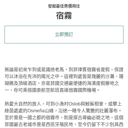
發掘最佳票價飛往
宿霧
立即預訂
無論是初來乍到或是識途老馬，到菲律賓宿霧省度假，保證
可以沐浴在充沛的陽光之中。這裡到處皆是瑰麗的沙灘、珊
瑚礁及頂級酒店，亦是菲國交通最便捷的海濱度假勝地之
一，你可乘搭國泰航空航班直達宿霧國際機場。
熱愛大自然的旅人，可到小漁村Oslob與鯨鯊相會，或攀上
綠茵處處的Osmeña山峰，沿途一睹令人驚艷的壯麗瀑布。
至於曾是一國之都的宿霧市，則是探古尋幽必遊之地，這個
菲國最古老城市曾是西班牙殖民地，至今仍留下不少別具西