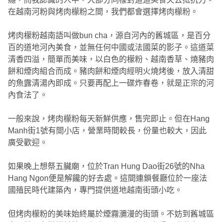
在越南河粉與烤肉檬粉之間，我們都會選擇烤肉檬粉。
烤肉檬粉越南語叫做bun cha，源自河內的舊城區，是百分
百的道地河內美食，並無任何中國或法國菜的影子。這道菜
清香四溢，簡單而美味，以白色的檬粉、越南香草、燒豬肉
餅和煙肉組合而成。豬肉餅和煙肉經明火燒烤後，放入清甜
的魚露清湯內即成。只要再配上一碟炸春卷，就是正宗的河
內食法了。
一般來說，烤肉檬粉每天新鮮供應，售完即止。但在Hang
Manh街1號有間小店，營業時間較長，份量也較大，因此
廣受歡迎。
如果晚上想祭五臟廟，位於Tran Hung Dao街26號的Nha
Hang Ngon便是解饞的好去處。這間連鎖餐廳位於一座法
國殖民時代建築內，專門提供道地越南街頭小吃。
但烤肉檬粉的美味始終屬於煙霧瀰漫的街頭。不妨到舊城區