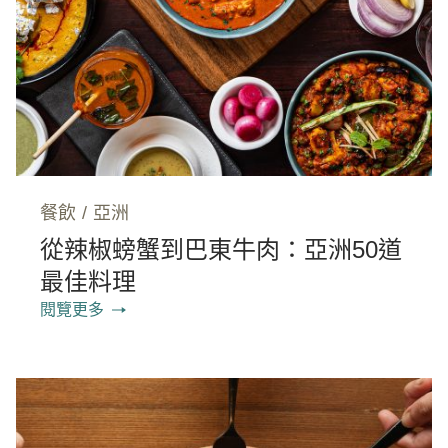
餐飲
/
亞洲
從辣椒螃蟹到巴東牛肉：亞洲50道
最佳料理
閱覽更多