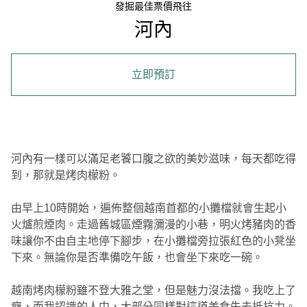
發掘最佳票價飛往
河內
立即預訂
河內有一樣可以滿足老饕口腹之欲的美妙滋味，每天都吃得
到，那就是烤肉檬粉。
由早上10時開始，遍佈整個越南首都的小攤檔就會生起小
火爐煎煙肉。走過舊城區煙霧瀰漫的小巷，明火烤豬肉的香
味讓你不由自主地停下腳步，在小攤檔旁拉張紅色的小凳坐
下來。無論你是否準備吃午飯，也會坐下來吃一碗。
越南烤肉檬粉雖不登大雅之堂，但是魅力沒法擋。我吃上了
癮，而我認識的人中，大部分同樣對這道美食失去抵抗力。