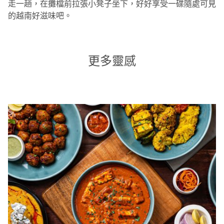
走一趟，在攤檔前拉張小凳子坐下，好好享受一碟隨處可見
的越南好滋味吧。
更多靈感