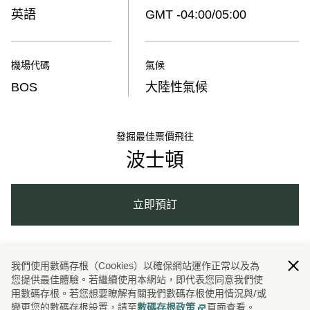
英語
GMT -04:00/05:00
機場代碼
氣候
BOS
大陸性氣候
發掘最佳票價飛往
波士頓
立即預訂
南北美洲
美國
波士頓
餐飲
旅程
我們使用數碼存根（Cookies）以確保網站運作正常以及為
/
/
/
/
/
您提供最佳體驗。若繼續使用本網站，即代表您同意我們使
用數碼存根。若您想要瞭解有關我們數碼存根使用情況與/或
餐飲美食
變更您的數碼存根設置，請至
頁面查看。
數碼存根政策