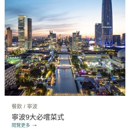
餐飲
/
寧波
寧波9大必嚐菜式
閱覽更多