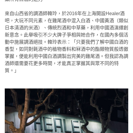
來自山西省的調酒師韓玲，於2016年在上海開設Healer酒
吧，大玩不同元素，在雞尾酒中混入白酒、中國黃酒（類似
日本清酒的米酒）、傳統烈酒和中草藥，利用中國酒演繹創
新意念。此舉吸引不少大牌子爭相與她合作，在國內多個活
動中施展調酒絕技。韓玲表示：「只要我們了解中國白酒的
香型，如同對氈酒中的植物香料和冧酒中的酯類物質般透徹
掌握，便能利用中國白酒調製出完美的雞尾酒。但我認為調
酒師還需要花更多時間，才能真正掌握其與眾不同的特
質。」