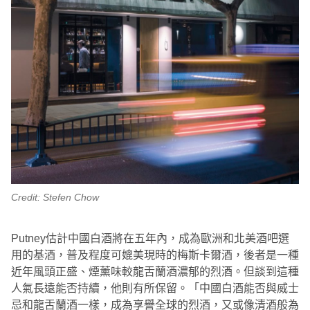
Credit: Stefen Chow
Putney估計中國白酒將在五年內，成為歐洲和北美酒吧選
用的基酒，普及程度可媲美現時的梅斯卡爾酒，後者是一種
近年風頭正盛、煙薰味較龍舌蘭酒濃郁的烈酒。但談到這種
人氣長遠能否持續，他則有所保留。「中國白酒能否與威士
忌和龍舌蘭酒一樣，成為享譽全球的烈酒，又或像清酒般為