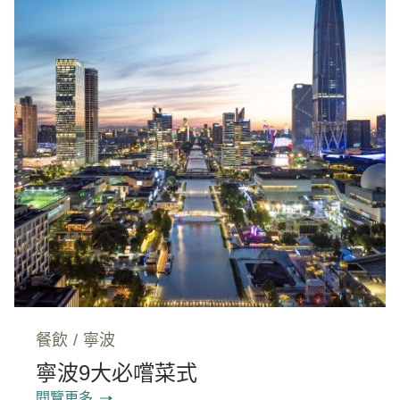
餐飲
/
寧波
寧波9大必嚐菜式
閱覽更多