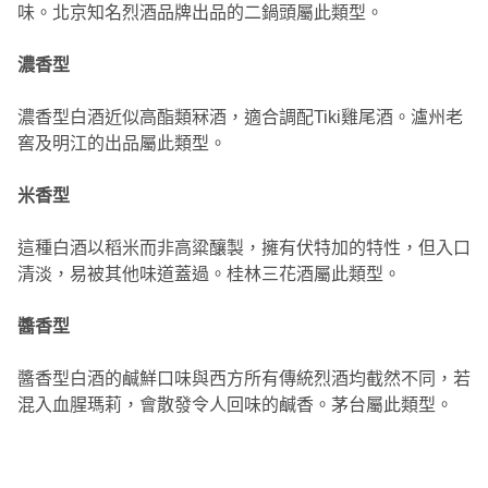
味。北京知名烈酒品牌出品的二鍋頭屬此類型。
濃香型
濃香型白酒近似高酯類冧酒，適合調配Tiki雞尾酒。瀘州老
窖及明江的出品屬此類型。
米香型
這種白酒以稻米而非高粱釀製，擁有伏特加的特性，但入口
清淡，易被其他味道蓋過。桂林三花酒屬此類型。
醬香型
醬香型白酒的鹹鮮口味與西方所有傳統烈酒均截然不同，若
混入血腥瑪莉，會散發令人回味的鹹香。茅台屬此類型。