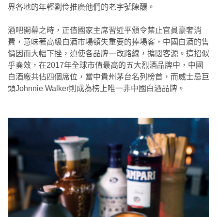
界各地的年輕劉伶推廣他們的老字號陳釀。
酒吧開幕之時，正值國家主席習近平頒令禁止官員豪奢消
費，意味著高級白酒市場頓失重要的捧場客，中國白酒的售
價因而大幅下挫，迫使各品牌一改路線，擴闊客源。這招似
乎奏效，在2017年全球市值最高的五大烈酒品牌中，中國
白酒廠共佔四個席位，當中貴州茅台名列榜首，而威士忌巨
頭Johnnie Walker則成為榜上唯一非中國白酒品牌。