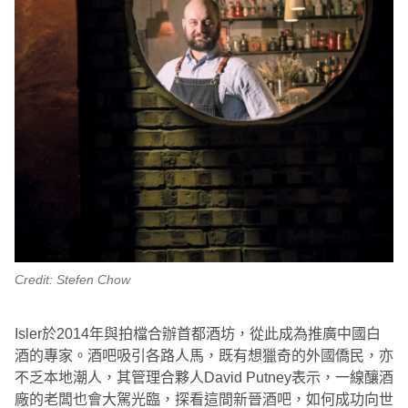
Credit: Stefen Chow
Isler於2014年與拍檔合辦首都酒坊，從此成為推廣中國白
酒的專家。酒吧吸引各路人馬，既有想獵奇的外國僑民，亦
不乏本地潮人，其管理合夥人David Putney表示，一線釀酒
廠的老闆也會大駕光臨，探看這間新晉酒吧，如何成功向世