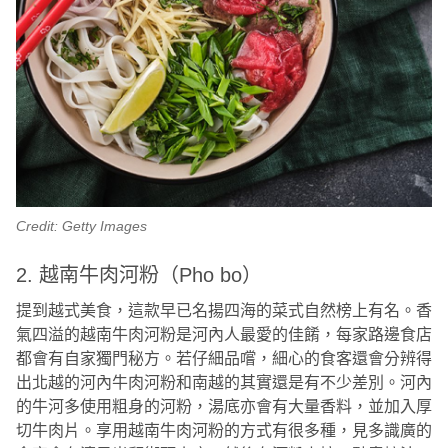
Credit: Getty Images
2. 越南牛肉河粉（Pho bo）
提到越式美食，這款早已名揚四海的菜式自然榜上有名。香
氣四溢的越南牛肉河粉是河內人最愛的佳餚，每家路邊食店
都會有自家獨門秘方。若仔細品嚐，細心的食客還會分辨得
出北越的河內牛肉河粉和南越的其實還是有不少差別。河內
的牛河多使用粗身的河粉，湯底亦會有大量香料，並加入厚
切牛肉片。享用越南牛肉河粉的方式有很多種，見多識廣的