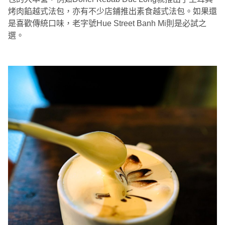
烤肉餡越式法包，亦有不少店鋪推出素食越式法包。如果還
是喜歡傳統口味，老字號Hue Street Banh Mi則是必試之
選。