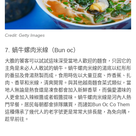
Credit: Getty Images
7. 蝸牛螺肉米線（Bun oc）
大膽的饕客可以試試這味深受當地人歡迎的麵食，只因它的
主角是未必人人敢試的蝸牛。蝸牛螺肉米線的湯底以紅彤彤
的番茄及骨湯熬製而成，食用時佐以大量豆腐、炸香蕉、扎
肉、香草和米線，清爽開胃。與其他越南麵食菜式類似，當
地人無論是熱食還是凍食都會加入新鮮香草，而偏愛濃味的
人更會加入辣椒醬或者蝦醬提味。蝸牛螺肉米線是河內人熱
門早餐，居民每朝都會排隊購買，而諸如Bun Oc Co Them
這種傳承了幾代人的老字號更是常常大排長龍，為免向隅，
趁早前往。