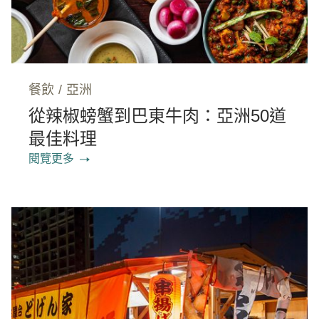
餐飲
/
亞洲
從辣椒螃蟹到巴東牛肉：亞洲50道
最佳料理
閱覽更多