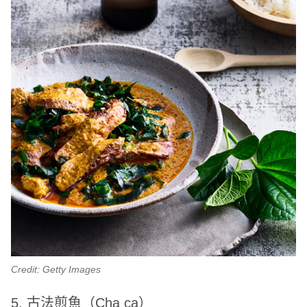
Credit: Getty Images
5. 古法煎魚（Cha ca）