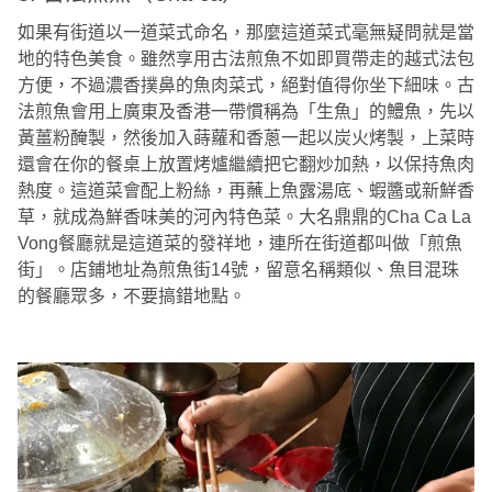
如果有街道以一道菜式命名，那麼這道菜式毫無疑問就是當
地的特色美食。雖然享用古法煎魚不如即買帶走的越式法包
方便，不過濃香撲鼻的魚肉菜式，絕對值得你坐下細味。古
法煎魚會用上廣東及香港一帶慣稱為「生魚」的鱧魚，先以
黃薑粉醃製，然後加入蒔蘿和香蔥一起以炭火烤製，上菜時
還會在你的餐桌上放置烤爐繼續把它翻炒加熱，以保持魚肉
熱度。這道菜會配上粉絲，再蘸上魚露湯底、蝦醬或新鮮香
草，就成為鮮香味美的河內特色菜。大名鼎鼎的Cha Ca La
Vong餐廳就是這道菜的發祥地，連所在街道都叫做「煎魚
街」。店鋪地址為煎魚街14號，留意名稱類似、魚目混珠
的餐廳眾多，不要搞錯地點。