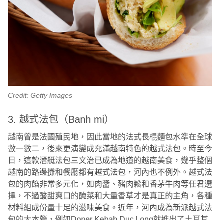
Credit: Getty Images
3. 越式法包（Banh mi）
越南曾是法國殖民地，因此當地的法式長棍麵包水準在全球
數一數二，後來更演變成充滿越南特色的越式法包。時至今
日，這款潛艇法包三文治已成為地道的越南美食，幾乎整個
越南的路邊攤和餐廳都有越式法包，河內也不例外。越式法
包的肉餡非常多元化，如肉醬、豬肉鬆和香茅牛肉等任君選
擇，不過酸甜爽口的醃菜和大量香草才是真正的主角，各種
材料組成份量十足的滋味美食。近年，河內成為新派越式法
包的大本營，例如Doner Kebab Duc Long就推出了土耳其