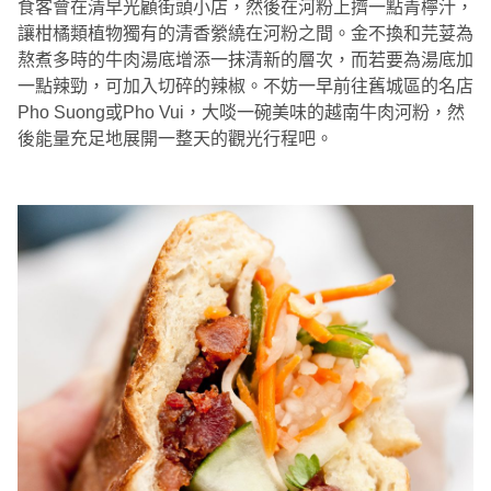
食客會在清早光顧街頭小店，然後在河粉上擠一點青檸汁，
讓柑橘類植物獨有的清香縈繞在河粉之間。金不換和芫荽為
熬煮多時的牛肉湯底增添一抹清新的層次，而若要為湯底加
一點辣勁，可加入切碎的辣椒。不妨一早前往舊城區的名店
Pho Suong或Pho Vui，大啖一碗美味的越南牛肉河粉，然
後能量充足地展開一整天的觀光行程吧。