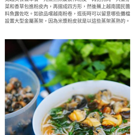
菜和香草包進粉皮內，再摺成四方形，然後蘸上越南國民醬
料魚露佐吃。如欲品嚐越南粉卷，逛街時可以留意哪些攤檔
設置大型金屬蒸架，因為米漿粉皮就是以這些蒸架蒸熟的。