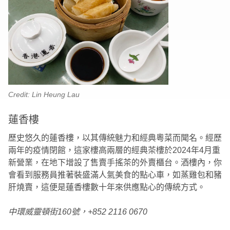
Credit: Lin Heung Lau
蓮香樓
歷史悠久的蓮香樓，以其傳統魅力和經典粵菜而聞名。經歷
兩年的疫情閉館，這家樓高兩層的經典茶樓於2024年4月重
新營業，在地下增設了售賣手搖茶的外賣櫃台。酒樓內，你
會看到服務員推著裝盛滿人氣美食的點心車，如蒸雞包和豬
肝燒賣，這便是蓮香樓數十年來供應點心的傳統方式。
中環威靈頓街160號，+852 2116 0670