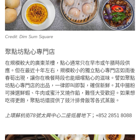
Credit: Dim Sum Square
聚點坊點心專門店
在規模較大的廣東茶樓，點心通常只在早市或午膳時段供
應。但在最近十年左右，規模較小的獨立點心專門店如雨後
春筍出現，讓你在晚餐時段也能細嚐點心的滋味。譬如聚點
坊點心專門店的出品，一律即叫即製，確保新鮮。其中腸粉
可揀選鮮蝦、牛肉或蜜汁叉燒作餡，難怪大受歡迎。如果想
吃得更飽，聚點坊還提供了豉汁排骨飯等各式蒸飯。
上環蘇杭街78號太興中心二座低層地下
；+852 2851 8088