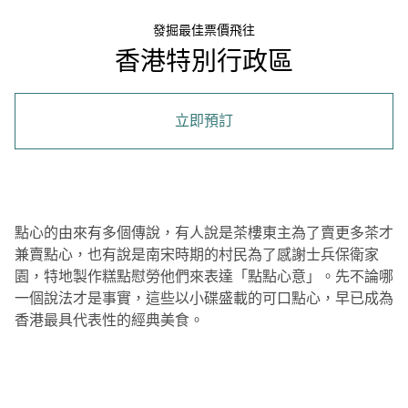
發掘最佳票價飛往
香港特別行政區
立即預訂
點心的由來有多個傳說，有人說是茶樓東主為了賣更多茶才
兼賣點心，也有說是南宋時期的村民為了感謝士兵保衛家
園，特地製作糕點慰勞他們來表達「點點心意」。先不論哪
一個說法才是事實，這些以小碟盛載的可口點心，早已成為
香港最具代表性的經典美食。
00.22
/
04.38