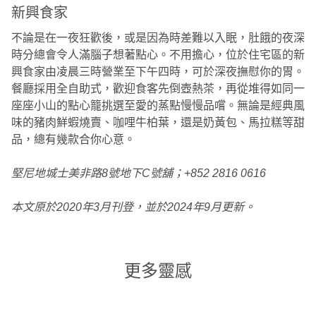
新興食家
不論是在一夜狂歡後，或是因為時差難以入眠，肚餓的夜深
時分總會令人滿腦子想著點心。不用擔心，位於住宅區的新
興食家由凌晨三時營業至下午四時，可於深夜撫慰你的胃。
餐廳採用全自助式，歡迎食客先倒壺熱茶，再從堆得如同一
座座小山的點心籠挑選至愛的蒸點慢慢品嚐。無論是經典風
味的豬肉鮮蝦燒賣、咖哩牛柏葉，還是奶黃包、馬拉糕等甜
品，總有幾款合你心意。
堅尼地城士美非路8號地下C號舖；+852 2816 0616
本文原於2020年3月刊登，並於2024年9月更新。
更多靈感