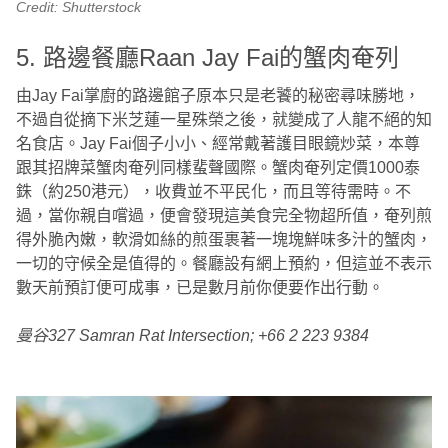
Credit: Shutterstock
5. 路邊餐廳Raan Jay Fai的蟹肉奄列
由Jay Fai掌廚的路邊館子原本只是老饕的秘密尋味勝地，
不過自從摘下米芝蓮一星殊榮之後，就變成了人龍不絕的知
名食店。Jay Fai個子小小、經常戴著護目眼鏡炒菜，本尊
跟其招牌菜蟹肉奄列同樣蜚聲國際。蟹肉奄列定價1000泰
銖（約250港元），收費並不平民化，而且等待需時。不
過，當你親自嚐過，便會發現這美食完全物超所值，奄列煎
得外脆內嫩，軟滑如絲的煎蛋裹著一塊塊鮮味多汁的蟹肉，
一切的守候全是值得的。餐廳設有網上預約，但這並不表示
數天前預訂便可成事，已是數月前你便要作出行動。
曼谷327 Samran Rat Intersection; +66 2 223 9384