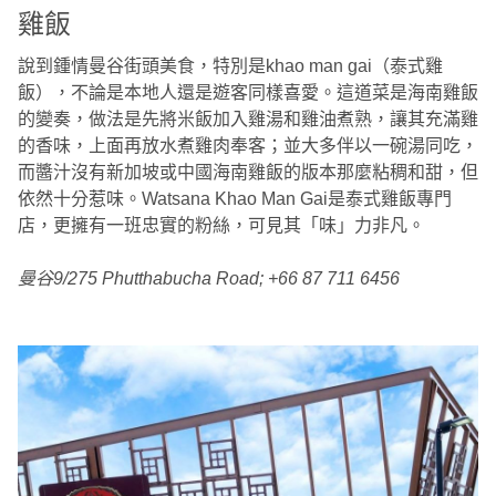
雞飯
說到鍾情曼谷街頭美食，特別是khao man gai（泰式雞
飯），不論是本地人還是遊客同樣喜愛。這道菜是海南雞飯
的變奏，做法是先將米飯加入雞湯和雞油煮熟，讓其充滿雞
的香味，上面再放水煮雞肉奉客；並大多伴以一碗湯同吃，
而醬汁沒有新加坡或中國海南雞飯的版本那麼粘稠和甜，但
依然十分惹味。Watsana Khao Man Gai是泰式雞飯專門
店，更擁有一班忠實的粉絲，可見其「味」力非凡。
曼谷9/275 Phutthabucha Road; +66 87 711 6456