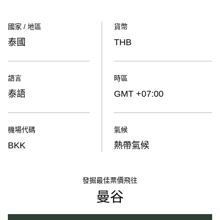
國家 / 地區
貨幣
泰國
THB
語言
時區
泰語
GMT +07:00
機場代碼
氣候
BKK
熱帶氣候
發掘最佳票價飛往
曼谷