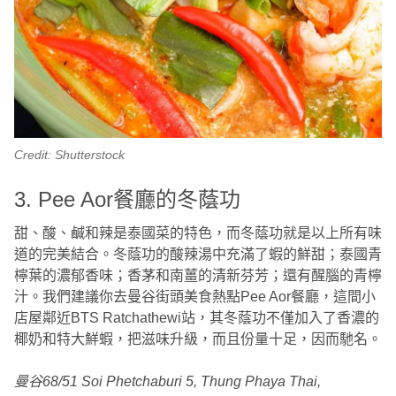
Credit: Shutterstock
3. Pee Aor餐廳的冬蔭功
甜、酸、鹹和辣是泰國菜的特色，而冬蔭功就是以上所有味
道的完美結合。冬蔭功的酸辣湯中充滿了蝦的鮮甜；泰國青
檸葉的濃郁香味；香茅和南薑的清新芬芳；還有醒腦的青檸
汁。我們建議你去曼谷街頭美食熱點Pee Aor餐廳，這間小
店屋鄰近BTS Ratchathewi站，其冬蔭功不僅加入了香濃的
椰奶和特大鮮蝦，把滋味升級，而且份量十足，因而馳名。
曼谷68/51 Soi Phetchaburi 5, Thung Phaya Thai,