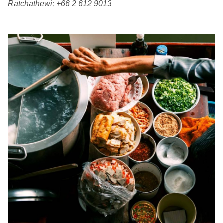
Ratchathewi; +66 2 612 9013