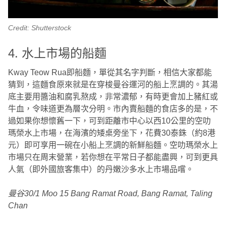
Credit: Shutterstock
4. 水上市場的船麵
Kway Teow Rua即船麵，單從其名字判斷，相信大家都能
猜到，這麵食原來就是在穿梭曼谷運河的船上烹調的。其湯
底主要用醬油和腐乳熬成，非常濃郁，有時更會加上豬紅或
牛血，令味道更為層次分明。市內賣船麵的食店多的是，不
過如果你想懷舊一下，可到距離市中心以西10公里的空叻
瑪榮水上市場，在海濱的矮桌旁坐下，花費30泰銖（約8港
元）即可享用一碗在小船上烹調的新鮮船麵。空叻瑪榮水上
市場只在周末營業，若你想在平常日子都能盡興，可到更具
人氣（即外國旅客集中）的丹嫩沙多水上市場品嚐。
曼谷30/1 Moo 15 Bang Ramat Road, Bang Ramat, Taling
Chan