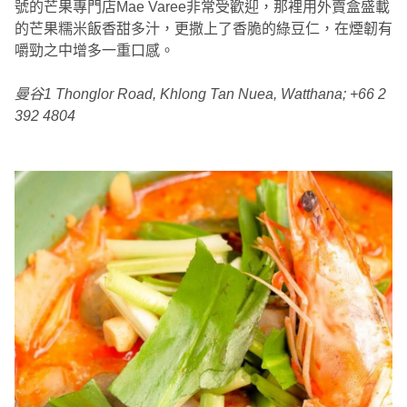
號的芒果專門店Mae Varee非常受歡迎，那裡用外賣盒盛載
的芒果糯米飯香甜多汁，更撒上了香脆的綠豆仁，在煙韌有
嚼勁之中增多一重口感。
曼谷1 Thonglor Road, Khlong Tan Nuea, Watthana; +66 2
392 4804