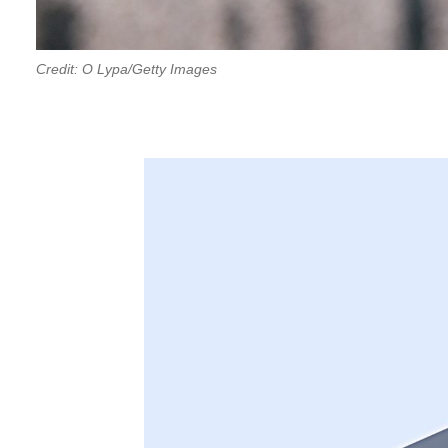
Credit: O Lypa/Getty Images