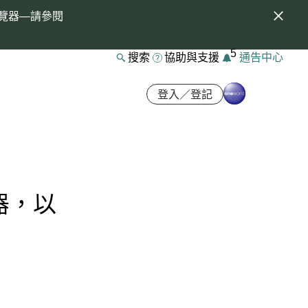
覽器—請參閱
5
搜索
協助與支援
通告中心
登入／登記
器，以