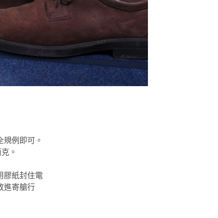
全規例即可。
兩克。
用膠紙封住電
放進寄艙行