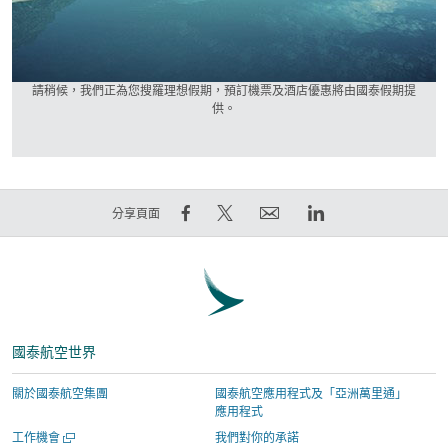
請稍候，我們正為您搜羅理想假期，預訂機票及酒店優惠將由國泰假期提
供。
在
在
電
LinkedIn
分享頁面
Facebook
Twitter
郵
領
上
發
連
英
分
出
結
連
享
推
將
結
–
文
於
將
國泰航空世界
連
–
新
於
結
連
視
新
關於國泰航空集團
國泰航空應用程式及「亞洲萬里通」
將
結
窗
視
應用程式
於
將
開
窗
開
工作機會
我們對你的承諾