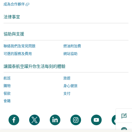
新
於
啟，
開
啟
開
成為合作夥伴
視
新
有
啟，
新
啟
視
窗
視
關
有
新
法律事宜
窗
視
開
窗
網
關
窗
啟，
開
站
網
協助與支援
有
啟，
服
站
關
有
務
服
聯絡我們及常見問題
燃油附加費
網
關
由
務
可選的服務及費用
網站協助
站
網
外
由
服
站
部
外
讓國泰航空躍升你生活每刻的體驗
務
服
營
部
由
務
運
營
航班
旅遊
外
由
商
運
購物
身心健旅
部
外
提
商
餐飲
支付
營
部
供，
提
會籍
運
營
並
供，
商
運
可
並
開
開
開
開
開
開
提
商
能
可
啟
啟
啟
啟
啟
啟
供，
提
與
能
新
新
新
新
新
新