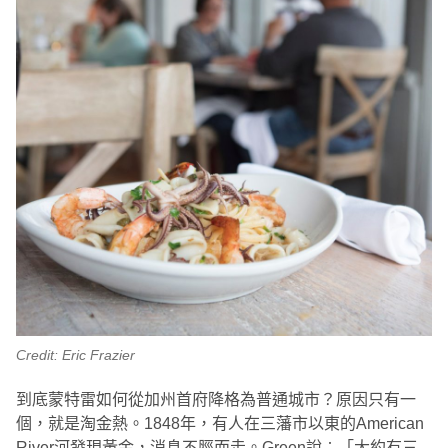
Credit: Eric Frazier
到底蒙特雷如何從加州首府降格為普通城市？原因只有一
個，就是淘金熱。1848年，有人在三藩市以東的American
River河發現黃金，消息不脛而走。Green說︰「大約有三