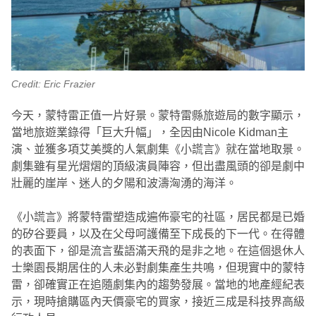
Credit: Eric Frazier
今天，蒙特雷正值一片好景。蒙特雷縣旅遊局的數字顯示，
當地旅遊業錄得「巨大升幅」，全因由Nicole Kidman主
演、並獲多項艾美獎的人氣劇集《小謊言》就在當地取景。
劇集雖有星光熠熠的頂級演員陣容，但出盡風頭的卻是劇中
壯麗的崖岸、迷人的夕陽和波濤洶湧的海洋。
《小謊言》將蒙特雷塑造成遍佈豪宅的社區，居民都是已婚
的矽谷要員，以及在父母呵護備至下成長的下一代。在得體
的表面下，卻是流言蜚語滿天飛的是非之地。在這個退休人
士樂園長期居住的人未必對劇集產生共鳴，但現實中的蒙特
雷，卻確實正在追隨劇集內的趨勢發展。當地的地產經紀表
示，現時搶購區內天價豪宅的買家，接近三成是科技界高級