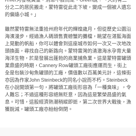
分之二的居民搬走，蒙特雷從此走下坡，變成一個被人遺忘
的偏遠小城。」
雖然蒙特雷無法重拾州府年代的輝煌歲月，但從歷史公園沿
海濱漫步，經過漁人碼頭售賣螃蟹的攤檔，眺望在湛藍海面
上晃動的帆船，你可以體會到這座城市如何一次又一次地改
頭換面，尋找自己的新路向。蒙特雷灣的清澈海水孕育大量
海洋生物，於是發展出蓬勃的商業捕魚業。這是蒙特雷罐頭
業鼎盛的時期，Cannery Row罐頭工廠街應運而生，街上
全是包裝沙甸魚罐頭的工廠，價值數以百萬美元計，這條街
亦因為作家John Steinbeck的同名小說而不朽。Steinbeck
在小說開頭第一句，將罐頭工廠街形容為「一種臭味」，令
人難忘；不過這種形容絕無貶意，因為這是繁榮昌盛的氣
息。可惜，這股經濟熱潮稍縱即逝，第二次世界大戰後，漁
獲銳減，罐頭工廠亦紛紛倒閉。