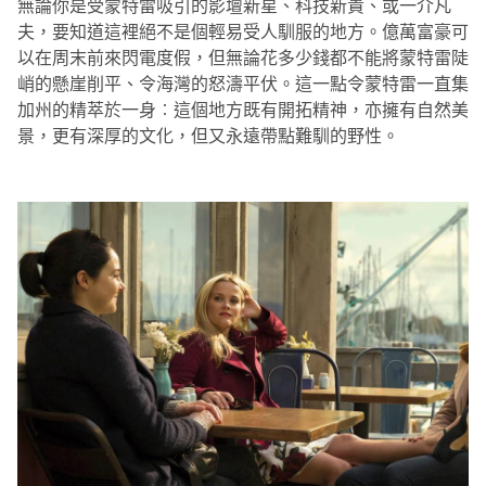
無論你是受蒙特雷吸引的影壇新星、科技新貴、或一介凡
夫，要知道這裡絕不是個輕易受人馴服的地方。億萬富豪可
以在周末前來閃電度假，但無論花多少錢都不能將蒙特雷陡
峭的懸崖削平、令海灣的怒濤平伏。這一點令蒙特雷一直集
加州的精萃於一身︰這個地方既有開拓精神，亦擁有自然美
景，更有深厚的文化，但又永遠帶點難馴的野性。