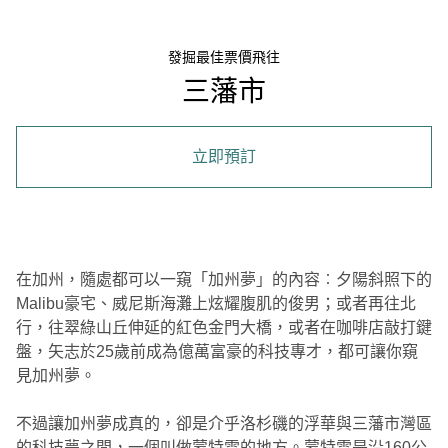
發掘最佳票價飛往
三藩市
立即預訂
在加州，隨處都可以一窺「加州夢」的內容︰夕陽斜照下的
Malibu豪宅、威尼斯海灘上炫耀腹肌的俊男；或者再往北
行，往翠綠山丘伸延的紅色金門大橋，或者在咖啡店敲打鍵
盤，矢志於25歲前成為億萬富豪的科技專才，都可讓你窺
見加州夢。
不過讓加州夢成真的，卻是介乎洛杉磯的浮華與三藩市灣區
的科技夢之間，一個叫做蒙特雷的地方。蒙特雷是沿160公