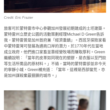
Credit: Eric Frazier
旅客可於蒙特雷市中心參觀加州發展初期建成的土坯建築。
蒙特雷州立歷史公園的活動策劃經理Michael D Green告訴
我，蒙特雷曾是加州首府兼「經濟重鎮」。西班牙探險家看
中蒙特雷灣可發展為通商口岸的潛力，於1770年代在當地
成立政府，他們進口家畜並靠經營牧場而賺取厚利。Green
繼續說明︰「當年的皮革如同現在的塑膠，是衣服以至門鉸
等生活所需品的原材料。」不過，當時的蒙特雷卻並非今天
的寧靜小城，Green補充道︰「當年，這裡是西部蠻荒，亦
是加州謀殺案最猖獗的城市。」