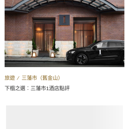
旅遊
∕
三藩市（舊金山）
下榻之選︰三藩市1酒店點評