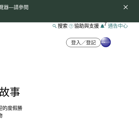
覽器—請參閱
7
搜索
協助與支援
通告中心
登入／登記
故事
迎的度假勝
物