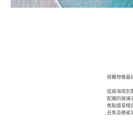
很難想像最初
這座海底別
配襯的玻璃
焦點還是睡
丑魚及礁鯊