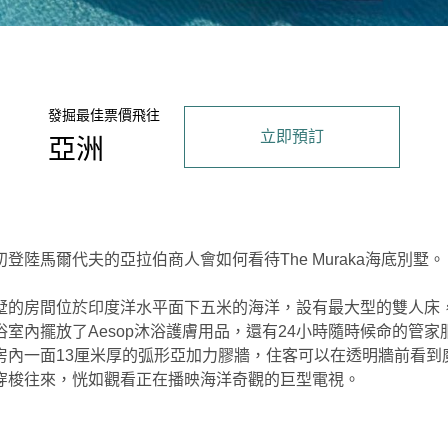
發掘最佳票價飛往
立即預訂
亞洲
登陸馬爾代夫的亞拉伯商人會如何看待The Muraka海底別墅。
墅的房間位於印度洋水平面下五米的海洋，設有最大型的雙人床
浴室內擺放了Aesop沐浴護膚用品，還有24小時隨時候命的管家
房內一面13厘米厚的弧形亞加力膠牆，住客可以在透明牆前看到
穿梭往來，恍如觀看正在播映海洋奇觀的巨型電視。