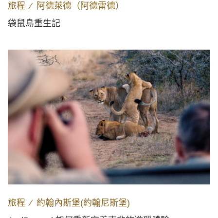
旅程
∕
阿德萊德（阿德雷德）
袋鼠島重生記
旅程
∕
約翰內斯堡(約翰尼斯堡)