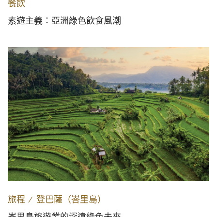
餐飲
素遊主義：亞洲綠色飲食風潮
旅程
∕
登巴薩（峇里島）
峇里島旅遊業的深遠綠色未來