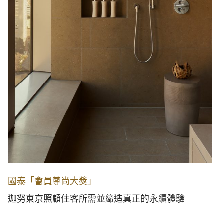
國泰「會員尊尚大獎」
迦努東京照顧住客所需並締造真正的永續體驗