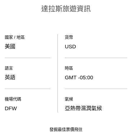
達拉斯旅遊資訊
國家 / 地區
貨幣
美國
USD
語言
時區
英語
GMT -05:00
機場代碼
氣候
DFW
亞熱帶濕潤氣候
發掘最佳票價飛往