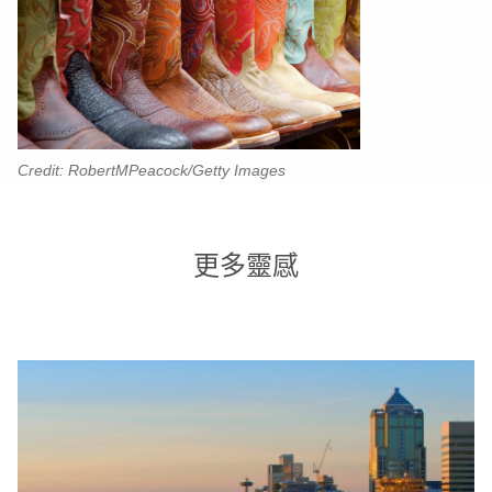
Credit: RobertMPeacock/Getty Images
更多靈感