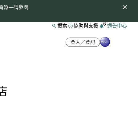
覽器—請參閱
6
搜索
協助與支援
通告中心
登入／登記
店