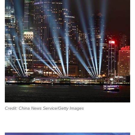
Credit: China News Service/Getty Images
00.05
/
01.18