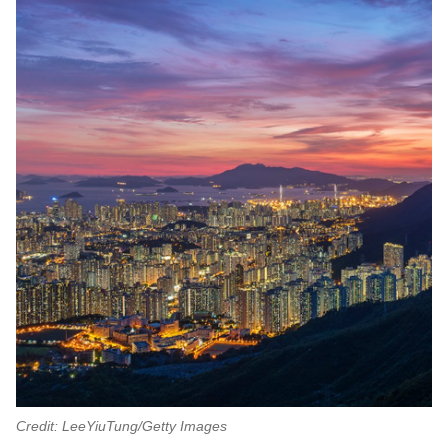
Credit: LeeYiuTung/Getty Images