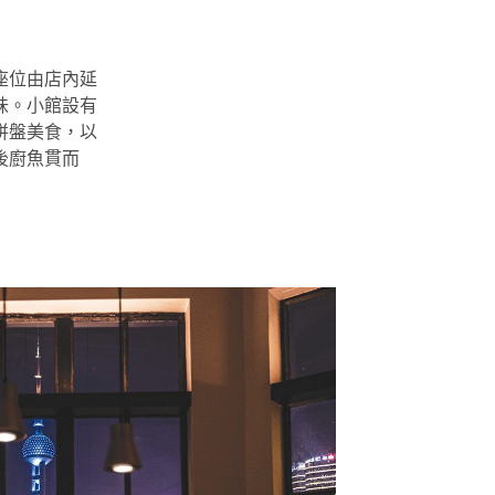
座位由店內延
味。小館設有
拼盤美食，以
後廚魚貫而