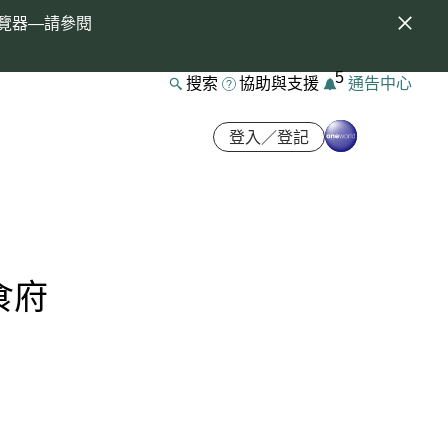
覽器—請參閱
5
搜索
協助與支援
通告中心
登入／登記
國食府