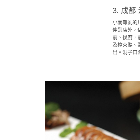
3. 成
小而雜亂的
伸到店外，
前、後廚，
及樟茶鴨、
出。洞子口