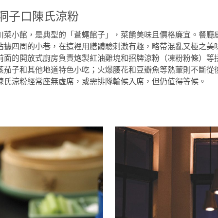
都 洞子口陳氏涼粉
川菜小館，是典型的「蒼蠅館子」，菜餚美味且價格廉宜。餐廳
佔據四周的小巷，在這裡用膳體驗刺激有趣，略帶混亂又極之美
前面的開放式廚房負責炮製紅油雞塊和招牌涼粉（凍粉粉條）等
蒸茄子和其他地道特色小吃；火爆腰花和豆瓣魚等熱葷則不斷從
陳氏涼粉經常座無虛席，或需排隊輪候入席，但仍值得等候。