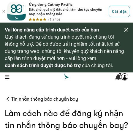
Vui lòng nâng cấp trình duyệt web của bạn
Quý khách đang sử dụng trình duyệt mà chúng tôi
không hỗ trợ. Để có được trải nghiệm tốt nhất khi sử
dụng trang web, chúng tôi khuyên quý khách nên nâng
cấp lên trình duyệt mới hơn - vui lòng xem
danh sách trình duyệt được hỗ trợ
của chúng tôi.
7
open navigation menu
Tin nhắn thông báo chuyến bay
Làm cách nào để đăng ký nhận
tin nhắn thông báo chuyến bay?