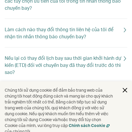
các tùy chọn ưu tiên của tôi trong tin nhắn thông báo
chuyến bay?
Làm cách nào thay đổi thông tin liên hệ của tôi để
nhận tin nhắn thông báo chuyến bay?
Nếu lại có thay đổi lịch bay sau thời gian khởi hành dự
kiến (ETD) đối với chuyến bay đã thay đổi trước đó thì
sao?
Chúng tôi sử dụng cookie để đảm bảo trang web của
Tôi có nhận được tin nhắn thông báo chuyến bay nếu
chúng tôi hoạt động đúng cách và mang lại cho quý khách
tôi đặt chỗ hoặc hủy đặt chỗ vào phút chót không?
trải nghiệm tốt nhất có thể. Bằng cách tiếp tục sử dụng
trang web của chúng tôi, quý khách đồng ý với việc sử
dụng cookie. Nếu quý khách muốn tìm hiểu thêm về việc
chúng tôi sử dụng Cookie và/hoặc thay đổi tùy chọn
Thông báo này không hiển thị tất cả các chuyến bay
Cookie của mình, vui lòng truy cập
Chính sách Cookie
của tôi. Tại sao lại như vậy?
của chúng tôi