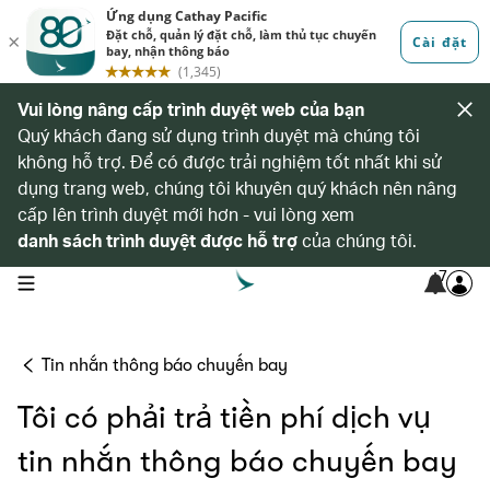
Vui lòng nâng cấp trình duyệt web của bạn
Quý khách đang sử dụng trình duyệt mà chúng tôi
không hỗ trợ. Để có được trải nghiệm tốt nhất khi sử
dụng trang web, chúng tôi khuyên quý khách nên nâng
cấp lên trình duyệt mới hơn - vui lòng xem
danh sách trình duyệt được hỗ trợ
của chúng tôi.
7
open navigation menu
Tin nhắn thông báo chuyến bay
Tôi có phải trả tiền phí dịch vụ
tin nhắn thông báo chuyến bay