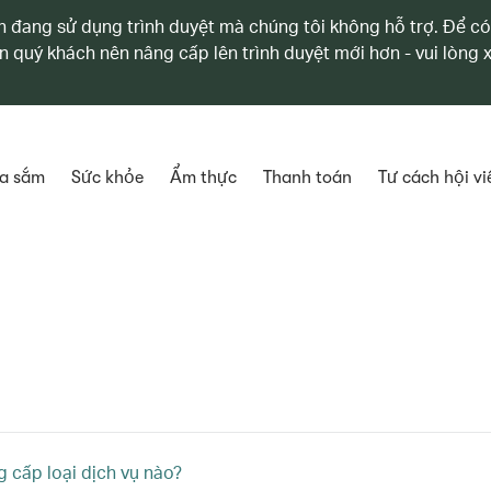
 đang sử dụng trình duyệt mà chúng tôi không hỗ trợ. Để có
n quý khách nên nâng cấp lên trình duyệt mới hơn - vui lòng
a sắm
Sức khỏe
Ẩm thực
Thanh toán
Tư cách hội vi
 cấp loại dịch vụ nào?