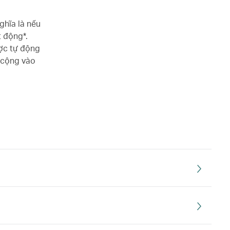
ghĩa là nếu
 động*.
ược tự động
 cộng vào