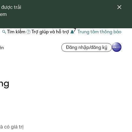
 được trải
 xem
7
Tìm kiếm
Trợ giúp và hỗ trợ
Trung tâm thông báo
Đăng nhập/đăng ký
ên
ống
 có giá trị