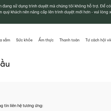
 đang sử dụng trình duyệt mà chúng tôi không hỗ trợ. Để có
n quý khách nên nâng cấp lên trình duyệt mới hơn - vui lòng
a sắm
Sức khỏe
Ẩm thực
Thanh toán
Tư cách hội vi
cầu
 tin liên hệ tương ứng: