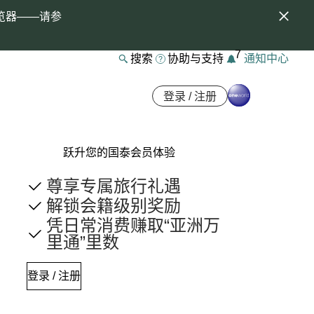
览器——请参
7
搜索
协助与支持
通知中心
登录 / 注册
跃升您的国泰会员体验
尊享专属旅行礼遇
解锁会籍级别奖励
凭日常消费赚取“亚洲万
里通”里数
登录 / 注册