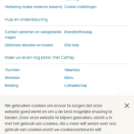
venster
partijen.
Mogelijk
Hier
geldt
geldt
partijen.
Verklaring inzake moderne slavernij
Cookie-instellingen
openen
Mogelijk
geldt
geldt
mogelijk
mogelijk
Hier
Hulp en ondersteuning
geldt
hier
mogelijk
een
een
geldt
hier
een
een
ander
ander
mogelijk
Contact opnemen en veelgestelde
Brandstoftoeslag
een
ander
ander
toegankelijkheidsbe
toegankelijkhe
een
vragen
ander
toegankelijkheidsbeleid
toegankelijkheidsbeleid
dan
dan
ander
Optionele diensten en kosten
Site help
toegankelijkheidsbeleid
dan
dan
voor
voor
toegankel
dan
voor
voor
Cathay
Cathay
dan
Maak uw leven nog beter, met Cathay
voor
Cathay
Cathay
Pacific.
Pacific.
voor
Vluchten
Vakanties
Cathay
Pacific
Pacific.
Cathay
Pacific
Deze
Pacific.
Winkelen
Menu
Deze
link
Betaling
Lidmaatschap
link
opent
opent
in
Nieuw
Nieuw
Nieuw
Nieuw
Nieuw
Nieu
We gebruiken cookies om ervoor te zorgen dat onze
in
een
venster
venster
venster
venster
venster
vens
website goed werkt en om u de best mogelijke ervaring te
een
nieuw
openen
openen
openen
openen
openen
open
bieden. Door onze website te blijven gebruiken, stemt u in
nieuw
venster
met het gebruik van cookies. Als u meer wilt weten over ons
Nieuw
venster
dat
gebruik van cookies en/of uw cookievoorkeuren wilt
venster