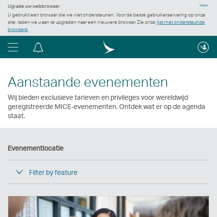
Ugrade uw webbrowser
Sluiten
U gebruikt een browser die we niet ondersteunen. Voor de beste gebruikerservaring op onze
site, raden we u aan te upgraden naar een nieuwere browser. Zie onze
lijst met ondersteunde
browsers
.
Menu
Berichtencentrum
Aanstaande evenementen
Wij bieden exclusieve tarieven en privileges voor wereldwijd
geregistreerde MICE-evenementen. Ontdek wat er op de agenda
staat.
Evenementlocatie
Filter by feature
Nieuw
venster