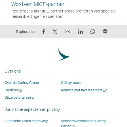
Word een MICE-partner
Registreer u als MICE-partner om te profiteren van speciale
reisaanbiedingen en diensten.
Deel
Tweet
E-
LinkedIn
WhatsApp
Delen
Pagina delen
op
dit
mail
Deze
Deze
op
Facebook
–
Deze
link
link
LIJN
–
Link
link
opent
opent
Deze
Link
opent
opent
in
in
link
opent
in
in
een
een
opent
Over ons
in
een
een
nieuw
nieuw
in
een
nieuw
nieuw
venster
venster
een
Over de Cathay Group
Cathay-apps
nieuw
venster
venster
dat
dat
nieuw
Nieuw
Nieuw
Carrières
Relaties met investeerders
venster
dat
dat
wordt
wordt
venster
venster
venster
Onze belofte aan u
dat
wordt
wordt
beheerd
beheerd
dat
openen
openen
wordt
beheerd
beheerd
door
door
wordt
Juridische aspecten en privacy
beheerd
door
door
externe
externe
beheerd
door
externe
externe
partijen.
partijen.
door
Juridische zaken en privacy
Vervoersvoorwaarden Cathay
externe
partijen.
partijen.
Hier
Hier
externe
Nieuw
Pacific